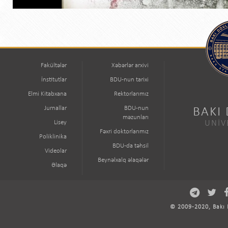
Fakültələr
Xəbərlər arxivi
İnstitutlar
BDU-nun tarixi
Elmi Kitabxana
Rektorlarımız
Jurnallar
BDU-nun
BAKI
məzunları
Lisey
UNİV
Fəxri doktorlarımız
Poliklinika
BDU-da təhsil
Videolar
Beynəlxalq əlaqələr
Əlaqə
© 2009-2020, Bakı D