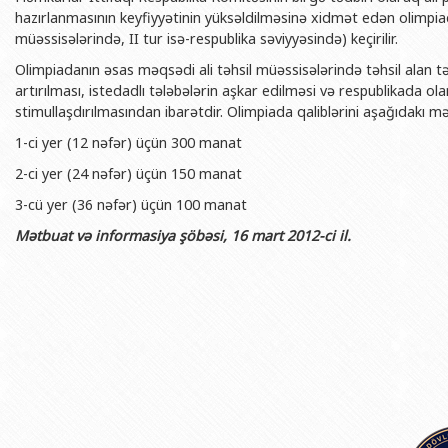
BDU-nun məzunları
İnsan resursları və hüquq şöbəsi
Geologiya fakültəsi
hazırlanmasının keyfiyyətinin yüksəldilməsinə xidmət edən olimpiada i
Azərbay
müəssisələrində, II tur isə-respublika səviyyəsində) keçirilir.
Fəxri doktorlarımız
Sənədlər və Müraciətlərlə iş şöbəs
Filologiya fakültəsi
Azərbay
Olimpiadanın əsas məqsədi ali təhsil müəssisələrində təhsil alan t
Şəxsi
BDU-da təhsil
Maliyyə və təminat Departamenti
Tarix fakültəsi
artırılması, istedadlı tələbələrin aşkar edilməsi və respublikada ola
Azərbay
stimullaşdırılmasından ibarətdir. Olimpiada qaliblərini aşağıdakı m
BDU-da tədris olunan ixtisaslar
Keyfiyyətin təminatı, monitorinq 
Beynəlxalq münasibət
Azərbay
1-ci yer (12 nəfər) üçün 300 manat
Universitet tarixinin ən mühüm hadisələri
Psixoloji Yardım Sektoru
Hüquq fakültəsi
Publik 
2-ci yer (24 nəfər) üçün 150 manat
Mədəniyyət-yaradıcılıq Mərkəzi
Jurnalistika fakültəsi
3-cü yer (36 nəfər) üçün 100 manat
İdman-sağlamlıq Mərkəzi
İnformasiya və sənə
Mətbuat və informasiya şöbəsi, 16 mart 2012-ci il.
BDU-nun Nəşr Evi
Şərqşünasliq fakültə
Sosial elmlər və psix