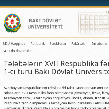
BDU Haqqında
Rəhbərlik
Strukturlar
Fakültələr
İnstitutlar
BDU-da davamlılıq
BDU-nun tarixi
Rektor
Tədrisin təşkili və idarə olunması 
Mexanika-riyaziyyat 
Fizika 
Tələbələrin XVII Respublika f
BDU-nun Missiya və Strateji inkişaf planı
Prorektorlar
Elmi fəaliyyətin təşkili və innovasi
Tətbiqi riyaziyyat və
Tətbiqi
1-ci turu Bakı Dövlət Universit
BDU-nun İnkişaf Proqramı (2014-2020)
Elmi Şura
Informasiya Texnologiyaları Mərkə
Fizika fakültəsi
Konfuts
Akkreditasiya haqqında Sertifikat
Dekanlar
Beynəlxalq əlaqələr şöbəsi
Kimya fakültəsi
Azərbay
və Qeyr
BDU-nun üzv olduğu beynəlxalq təşkilatlar
Həmkarlar İttifaqı Komitəsi
Xarici tələbələrlə iş şöbəsi
Biologiya fakültəsi
Azərbaycan Respublikasının təhsil naziri Misir Mərdanovun əmrinə
Azərbay
tələbələrin XVII Respublika fənn olimpiadası (riyaziyyat, fizika, kim
BDU-nun qrant layihələri
Tədris Metodiki Şura
İctimaiyyətlə əlaqələr və informas
Ekologiya və torpaqş
Azərbaycan tarixi, Azərbaycan coğrafiyası, ingilis, alman, fransız və r
Azərbay
Respublika fənn olimpiadası Azərbaycan Respublikasının Təhsil Nazir
Rektorlarımız
Humanitar məsələlər və gənclər si
Coğrafiya fakültəsi
Biotexn
Həmkarlar İttifaqı Respublika Komitəsinin birgə tədbiri olaraq ali