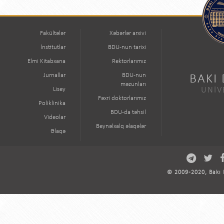
Fakültələr
Xəbərlər arxivi
İnstitutlar
BDU-nun tarixi
Elmi Kitabxana
Rektorlarımız
Jurnallar
BDU-nun
BAKI
məzunları
Lisey
UNİV
Fəxri doktorlarımız
Poliklinika
BDU-da təhsil
Videolar
Beynəlxalq əlaqələr
Əlaqə
© 2009-2020, Bakı D