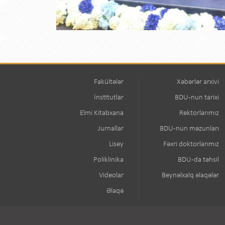
Fakültələr
Xəbərlər arxivi
İnstitutlar
BDU-nun tarixi
Elmi Kitabxana
Rektorlarımız
Jurnallar
BDU-nun məzunları
Lisey
Fəxri doktorlarımız
Poliklinika
BDU-da təhsil
Videolar
Beynəlxalq əlaqələr
Əlaqə