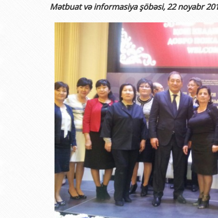
Rektorlarımız
Humanitar məsələlər 
Coğrafi
Mətbuat və informasiya şöbəsi, 22 noyabr 2017-
BDU-nun məzunları
İnsan resursları və 
Geologi
Fəxri doktorlarımız
Sənədlər və Müraciətl
Filolog
BDU-da təhsil
Maliyyə və təminat 
Tarix f
BDU-da tədris olunan ixtisaslar
Keyfiyyətin təminatı
Beynəlx
Universitet tarixinin ən mühüm hadisələri
Psixoloji Yardım Sek
Hüquq 
Mədəniyyət-yaradıcıl
Jurnali
İdman-sağlamlıq Mə
İnform
BDU-nun Nəşr Evi
Şərqşün
Sosial 