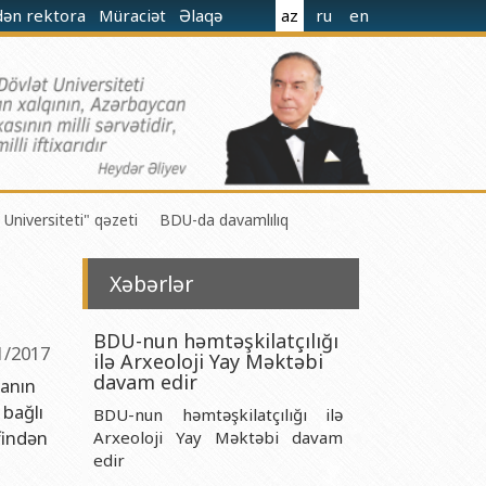
dən rektora
Müraciət
Əlaqə
az
ru
en
 Universiteti" qəzeti
BDU-da davamlılıq
Xəbərlər
BDU-nun həmtəşkilatçılığı
1/2017
ilə Arxeoloji Yay Məktəbi
 M.Nağıyev adına Kataliz və Qeyri-üzvi Kimya İnstitutu
davam edir
tanın
 bağlı
BDU-nun həmtəşkilatçılığı ilə
t və Mexanika İnstitutu
əfindən
Arxeoloji Yay Məktəbi davam
r Biologiya və Biotexnologiyalar İnstitutu
edir