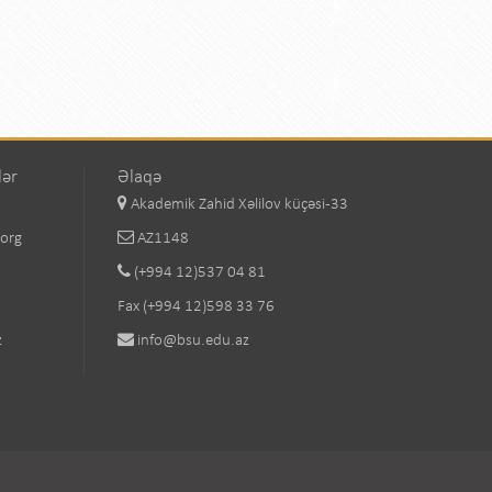
lər
Əlaqə
Akademik Zahid Xəlilov küçəsi-33
.org
AZ1148
(+994 12)537 04 81
Fax (+994 12)598 33 76
z
info@bsu.edu.az