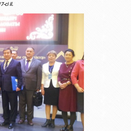
və gənclər siyasəti şöbəsi
ya fakültəsi
Azərbaycan Respublikasının Elm və Təhsil Nazirliyinin Fizika İns
ci il.
hüquq şöbəsi
ya fakültəsi
Azərbaycan Respublikasının Elm və Təhsil Nazirliyinin Riyaziyyat
ərlə iş şöbəsi
iya fakültəsi
Azərbaycan Respublikasının Elm və Təhsil Nazirliyinin Kimya İns
Departamenti
akültəsi
Azərbaycan Respublikasının Elm və Təhsil Nazirliyinin Molekulya
, monitorinq şöbəsi
alq münasibətlər və iqtisadiyyat fakültəsi
toru
fakültəsi
ıq Mərkəzi
stika fakültəsi
rkəzi
asiya və sənəd menecmenti fakültəsi
asliq fakültəsi
elmlər və psixologiya fakültəsi