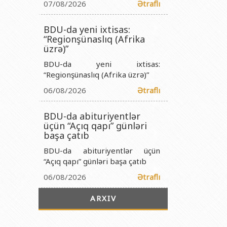
titutu Publik Hüquqi Şəxsi
07/08/2026
Ətraflı
 İnstitutu Publik Hüquqi Şəxsi
BDU-da yeni ixtisas:
titutu Publik Hüquqi Şəxsi
“Regionşünaslıq (Afrika
üzrə)”
r Biologiya İnstitutu Publik Hüquqi Şəxsi
BDU-da yeni ixtisas:
“Regionşünaslıq (Afrika üzrə)”
06/08/2026
Ətraflı
BDU-da abituriyentlər
üçün “Açıq qapı” günləri
başa çatıb
BDU-da abituriyentlər üçün
“Açıq qapı” günləri başa çatıb
06/08/2026
Ətraflı
ARXIV