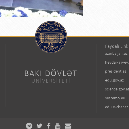
Faydalı Link
azerbaijan.az
heydar-aliyev
BAKI DÖVLƏT
president.az
UNİVERSİTETİ
edu.gov.az
science.gov.a
sesremo.eu
edu.e-cbar.az