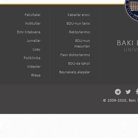
Fakültələr
Xəbərlər arxivi
İnstitutlar
BDU-nun tarixi
Elmi Kitabxana
Rektorlarımız
Jurnallar
BDU-nun
BAKI
məzunları
Lisey
UNİV
Fəxri doktorlarımız
Poliklinika
BDU-da təhsil
Videolar
Beynəlxalq əlaqələr
Əlaqə
© 2009-2020, Bakı D