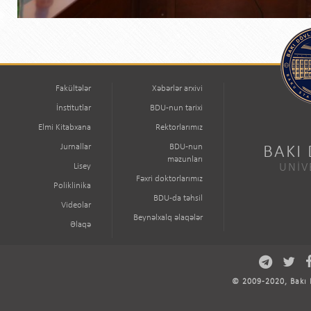
Fakültələr
Xəbərlər arxivi
İnstitutlar
BDU-nun tarixi
Elmi Kitabxana
Rektorlarımız
Jurnallar
BDU-nun
BAKI
məzunları
Lisey
UNİV
Fəxri doktorlarımız
Poliklinika
BDU-da təhsil
Videolar
Beynəlxalq əlaqələr
Əlaqə
© 2009-2020, Bakı D