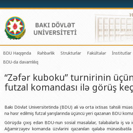
BDU Haqqında
Rəhbərlik
Strukturlar
Fakültələr
İnstitutlar
BDU-da davamlılıq
BDU-nun tarixi
Rektor
Tədrisin təşkili və idarə olunması 
Mexanika-riyaziyyat 
Fizika 
“Zəfər kuboku” turnirinin üç
BDU-nun Missiya və Strateji inkişaf planı
Prorektorlar
Elmi fəaliyyətin təşkili və innovasi
Tətbiqi riyaziyyat və
Tətbiqi
futzal komandası ilə görüş keçi
BDU-nun İnkişaf Proqramı (2014-2020)
Elmi Şura
Informasiya Texnologiyaları Mərkə
Fizika fakültəsi
Konfuts
Akkreditasiya haqqında Sertifikat
Dekanlar
Beynəlxalq əlaqələr şöbəsi
Kimya fakültəsi
Azərbay
və Qeyr
BDU-nun üzv olduğu beynəlxalq təşkilatlar
Həmkarlar İttifaqı Komitəsi
Xarici tələbələrlə iş şöbəsi
Biologiya fakültəsi
Bakı Dövlət Universitetində (BDU) ali və orta ixtisas təhsili müəs
Azərbay
nə həsr edilmiş futzal yarışlarında üçüncü yeri qazanan BDU komand
BDU-nun qrant layihələri
Tədris Metodiki Şura
İctimaiyyətlə əlaqələr və informas
Ekologiya və torpaqş
Görüşdə çıxış edən BDU-nun sosial məsələlər, tələbələrlə iş və i
Azərbay
Rektorlarımız
Humanitar məsələlər və gənclər si
Coğrafiya fakültəsi
Ağamirzəyev komanda üzvlərini qazanılan qələbə münasibətilə t
Biotexn