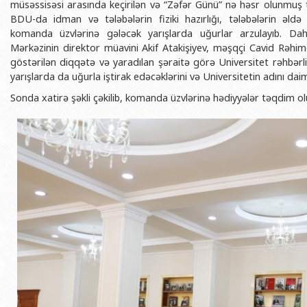
müsəssisəsi arasında keçirilən və “Zəfər Günü” nə həsr olunmuş t
BDU-nun məzunları
İnsan resursları və hüquq şöbəsi
Geologiya fakültəsi
Azərbay
BDU-da idman və tələbələrin fiziki hazırlığı, tələbələrin əld
Fəxri doktorlarımız
Sənədlər və Müraciətlərlə iş şöbəs
Filologiya fakültəsi
komanda üzvlərinə gələcək yarışlarda uğurlar arzulayıb. Da
Azərbay
Mərkəzinin direktor müavini Akif Atakişiyev, məşqçi Cavid Rəhi
Şəxsi
BDU-da təhsil
Maliyyə və təminat Departamenti
Tarix fakültəsi
göstərilən diqqətə və yaradılan şəraitə görə Universitet rəhbərliy
Azərbay
yarışlarda da uğurla iştirak edəcəklərini və Universitetin adını daim
BDU-da tədris olunan ixtisaslar
Keyfiyyətin təminatı, monitorinq 
Beynəlxalq münasibət
Azərbay
Sonda xatirə şəkli çəkilib, komanda üzvlərinə hədiyyələr təqdim o
Universitet tarixinin ən mühüm hadisələri
Psixoloji Yardım Sektoru
Hüquq fakültəsi
Publik 
Mədəniyyət-yaradıcılıq Mərkəzi
Jurnalistika fakültəsi
İdman-sağlamlıq Mərkəzi
İnformasiya və sənə
BDU-nun Nəşr Evi
Şərqşünasliq fakültə
Sosial elmlər və psix