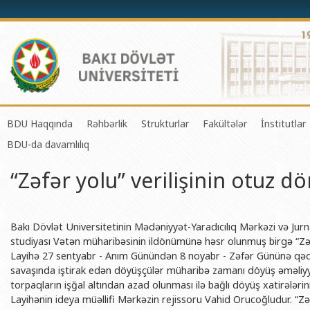
BDU Haqqında
Rəhbərlik
Strukturlar
Fakültələr
İnstitutlar
BDU-da davamlılıq
BDU-nun tarixi
Rektor
Tədrisin təşkili və idarə olunması 
Mexanika-riyaziyyat 
Fizika 
“Zəfər yolu” verilişinin otuz d
BDU-nun Missiya və Strateji inkişaf planı
Prorektorlar
Elmi fəaliyyətin təşkili və innovasi
Tətbiqi riyaziyyat və
Tətbiqi
BDU-nun İnkişaf Proqramı (2014-2020)
Elmi Şura
Informasiya Texnologiyaları Mərkə
Fizika fakültəsi
Konfuts
Akkreditasiya haqqında Sertifikat
Dekanlar
Beynəlxalq əlaqələr şöbəsi
Kimya fakültəsi
Azərbay
Bakı Dövlət Universitetinin Mədəniyyət-Yaradıcılıq Mərkəzi və Jurnal
və Qeyr
studiyası Vətən müharibəsinin ildönümünə həsr olunmuş birgə “Zəfə
BDU-nun üzv olduğu beynəlxalq təşkilatlar
Həmkarlar İttifaqı Komitəsi
Xarici tələbələrlə iş şöbəsi
Biologiya fakültəsi
Layihə 27 sentyabr - Anım Günündən 8 noyabr - Zəfər Gününə q
Azərbay
savaşında iştirak edən döyüşçülər müharibə zamanı döyüş əməliyy
BDU-nun qrant layihələri
Tədris Metodiki Şura
İctimaiyyətlə əlaqələr və informas
Ekologiya və torpaqş
torpaqların işğal altından azad olunması ilə bağlı döyüş xatirələrini 
Azərbay
Rektorlarımız
Humanitar məsələlər və gənclər si
Coğrafiya fakültəsi
Layihənin ideya müəllifi Mərkəzin rejissoru Vahid Orucoğludur. “
Biotexn