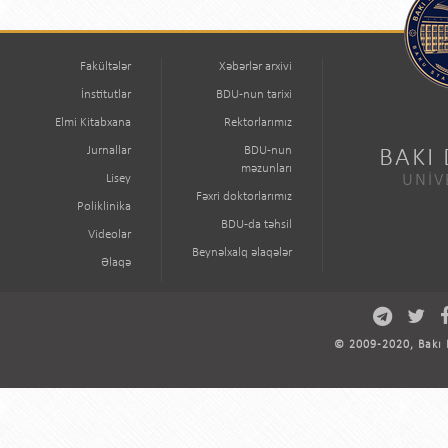
Fakültələr
Xəbərlər arxivi
İnstitutlar
BDU-nun tarixi
Elmi Kitabxana
Rektorlarımız
Jurnallar
BDU-nun
BAKI
məzunları
Lisey
UNİV
Fəxri doktorlarımız
Poliklinika
BDU-da təhsil
Videolar
Beynəlxalq əlaqələr
Əlaqə
© 2009-2020, Bakı D