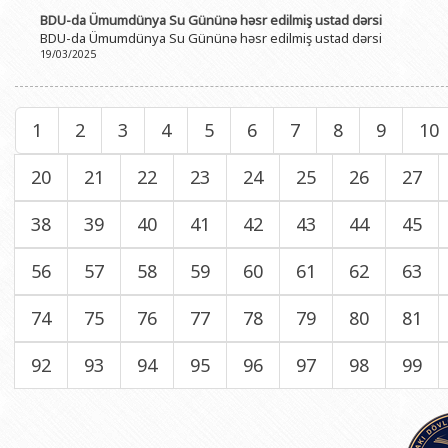
BDU-da Ümumdünya Su Gününə həsr edilmiş ustad dərsi
BDU-da Ümumdünya Su Gününə həsr edilmiş ustad dərsi
19/03/2025
1
2
3
4
5
6
7
8
9
10
20
21
22
23
24
25
26
27
38
39
40
41
42
43
44
45
56
57
58
59
60
61
62
63
74
75
76
77
78
79
80
81
92
93
94
95
96
97
98
99