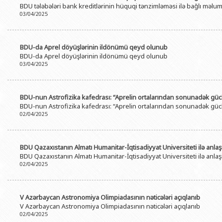
BDU tələbələri bank kreditlərinin hüquqi tənzimləməsi ilə bağlı məluma
BDU-nun məzunları
İnsan resursları və hüquq şöbəsi
Geologiya fakültəsi
Azərbay
03/04/2025
Fəxri doktorlarımız
Sənədlər və Müraciətlərlə iş şöbəs
Filologiya fakültəsi
Azərbay
Şəxsi
BDU-da təhsil
Maliyyə və təminat Departamenti
Tarix fakültəsi
BDU-da Aprel döyüşlərinin ildönümü qeyd olunub
Azərbay
BDU-da Aprel döyüşlərinin ildönümü qeyd olunub
BDU-da tədris olunan ixtisaslar
Keyfiyyətin təminatı, monitorinq 
Beynəlxalq münasibət
03/04/2025
Azərbay
Universitet tarixinin ən mühüm hadisələri
Psixoloji Yardım Sektoru
Hüquq fakültəsi
Publik 
Mədəniyyət-yaradıcılıq Mərkəzi
Jurnalistika fakültəsi
BDU-nun Astrofizika kafedrası: “Aprelin ortalarından sonunadək gücl
BDU-nun Astrofizika kafedrası: “Aprelin ortalarından sonunadək gücl
İdman-sağlamlıq Mərkəzi
İnformasiya və sənə
02/04/2025
BDU-nun Nəşr Evi
Şərqşünasliq fakültə
Sosial elmlər və psix
BDU Qazaxıstanın Almatı Humanitar-İqtisadiyyat Universiteti ilə a
BDU Qazaxıstanın Almatı Humanitar-İqtisadiyyat Universiteti ilə a
02/04/2025
V Azərbaycan Astronomiya Olimpiadasının nəticələri açıqlanıb
V Azərbaycan Astronomiya Olimpiadasının nəticələri açıqlanıb
02/04/2025