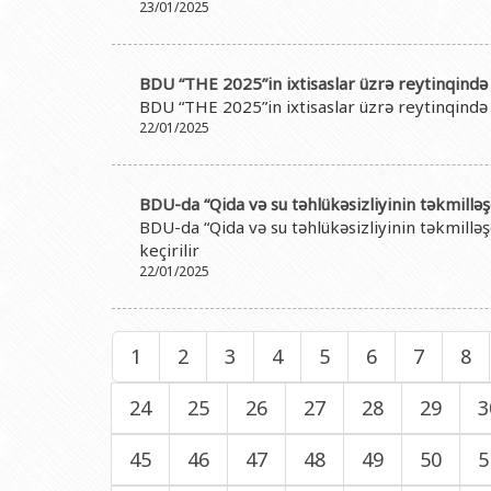
23/01/2025
BDU “THE 2025”in ixtisaslar üzrə reytinqində 
BDU “THE 2025”in ixtisaslar üzrə reytinqində 
22/01/2025
BDU-da “Qida və su təhlükəsizliyinin təkmillə
BDU-da “Qida və su təhlükəsizliyinin təkmill
keçirilir
22/01/2025
1
2
3
4
5
6
7
8
24
25
26
27
28
29
3
45
46
47
48
49
50
5