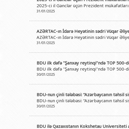
Rektorlarımız
Humanitar məsələlər 
Coğrafi
2025-ci il Gənclər üçün Prezident mükafatlar
BDU-nun məzunları
İnsan resursları və 
Geologi
31/01/2025
Fəxri doktorlarımız
Sənədlər və Müraciətl
Filolog
BDU-da təhsil
Maliyyə və təminat 
Tarix f
AZƏRTAC-ın İdarə Heyətinin sədri Vüqar Əliy
AZƏRTAC-ın İdarə Heyətinin sədri Vüqar Əliy
BDU-da tədris olunan ixtisaslar
Keyfiyyətin təminatı
Beynəlx
31/01/2025
Universitet tarixinin ən mühüm hadisələri
Psixoloji Yardım Sek
Hüquq 
Mədəniyyət-yaradıcıl
Jurnali
BDU ilk dəfə "Şanxay reytinqi"ndə TOP 500-də
BDU ilk dəfə "Şanxay reytinqi"ndə TOP 500-də
İdman-sağlamlıq Mə
İnform
30/01/2025
BDU-nun Nəşr Evi
Şərqşün
Sosial 
BDU-nun çinli tələbəsi: “Azərbaycanın təhsil s
BDU-nun çinli tələbəsi: “Azərbaycanın təhsil s
30/01/2025
BDU ilə Qazaxıstanın Kokshetau Universitet