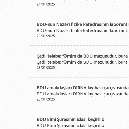
24/01/2025
BDU-nun Nəzəri fizika kafedrasının laborantı
BDU-nun Nəzəri fizika kafedrasının laborantı
23/01/2025
Çadlı tələbə: “Əmim də BDU məzunudur, bura o
Çadlı tələbə: “Əmim də BDU məzunudur, bura o
23/01/2025
BDU əməkdaşları DIRNA layihəsi çərçivəsində 
BDU əməkdaşları DIRNA layihəsi çərçivəsində 
23/01/2025
BDU Elmi Şurasının iclası keçirilib
BDU Elmi Şurasının iclası keçirilib