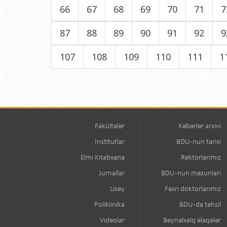
66
67
68
69
70
71
7
87
88
89
90
91
92
9
107
108
109
110
111
1
Fakültələr
Xəbərlər arxivi
İnstitutlar
BDU-nun tarixi
Elmi Kitabxana
Rektorlarımız
Jurnallar
BDU-nun məzunları
Lisey
Fəxri doktorlarımız
Poliklinika
BDU-da təhsil
Videolar
Beynəlxalq əlaqələr