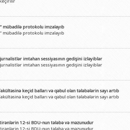
eçirilir
n” mübadilə protokolu imzalayıb
n” mübadilə protokolu imzalayıb
urnalistlər imtahan sessiyasının gedişini izləyiblər
urnalistlər imtahan sessiyasının gedişini izləyiblər
ltəsinə keçid balları və qəbul olan tələbələrin sayı artıb
ltəsinə keçid balları və qəbul olan tələbələrin sayı artıb
bitirənlərin 12-si BDU-nun tələbə və məzunudur
bitirənlərin 12-si BDU-nun tələbə və məzunudur