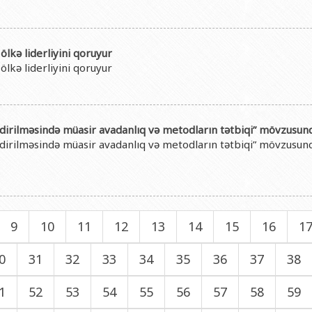
ölkə liderliyini qoruyur
ölkə liderliyini qoruyur
şdirilməsində müasir avadanlıq və metodların tətbiqi” mövzusund
əşdirilməsində müasir avadanlıq və metodların tətbiqi” mövzusu
9
10
11
12
13
14
15
16
1
0
31
32
33
34
35
36
37
38
1
52
53
54
55
56
57
58
59