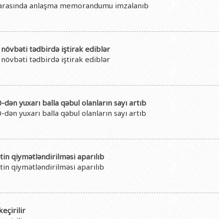
i arasında anlaşma memorandumu imzalanıb
növbəti tədbirdə iştirak ediblər
növbəti tədbirdə iştirak ediblər
ən yuxarı balla qəbul olanların sayı artıb
ən yuxarı balla qəbul olanların sayı artıb
in qiymətləndirilməsi aparılıb
in qiymətləndirilməsi aparılıb
eçirilir