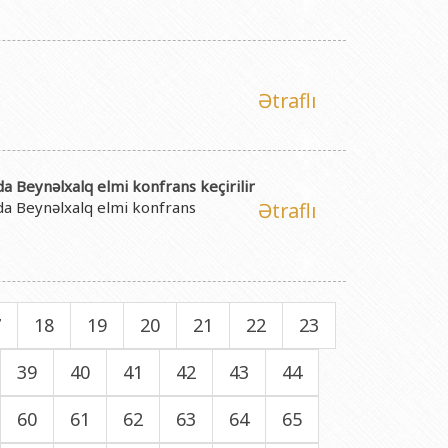
Ətraflı
a Beynəlxalq elmi konfrans keçirilir
nda Beynəlxalq elmi konfrans
Ətraflı
7
18
19
20
21
22
23
39
40
41
42
43
44
60
61
62
63
64
65