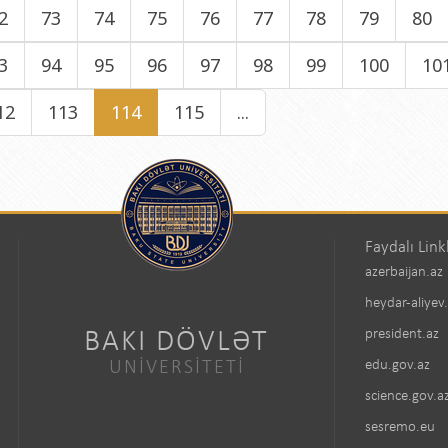
2
73
74
75
76
77
78
79
80
3
94
95
96
97
98
99
100
10
12
113
114
115
...
Faydalı Link
azerbaijan.az
heydar-aliyev
BAKI DÖVLƏT
president.az
UNİVERSİTETİ
edu.gov.az
science.gov.a
sesremo.eu