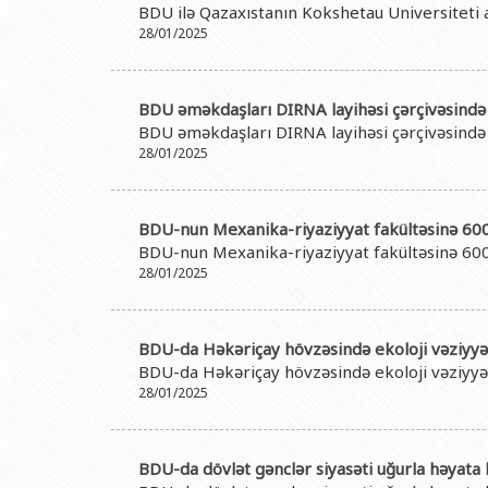
BDU ilə Qazaxıstanın Kokshetau Universitet
28/01/2025
BDU əməkdaşları DIRNA layihəsi çərçivəsində 
BDU əməkdaşları DIRNA layihəsi çərçivəsində 
28/01/2025
BDU-nun Mexanika-riyaziyyat fakültəsinə 600-d
BDU-nun Mexanika-riyaziyyat fakültəsinə 600-d
28/01/2025
BDU-da Həkəriçay hövzəsində ekoloji vəziyyət
BDU-da Həkəriçay hövzəsində ekoloji vəziyyət
28/01/2025
BDU-da dövlət gənclər siyasəti uğurla həyata k