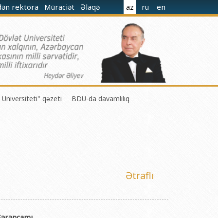
dən rektora
Müraciət
Əlaqə
az
ru
en
 Universiteti" qəzeti
BDU-da davamlılıq
 M.Nağıyev adına Kataliz və Qeyri-üzvi Kimya İnstitutu
Ətraflı
t və Mexanika İnstitutu
r Biologiya və Biotexnologiyalar İnstitutu
 Sərəncamı