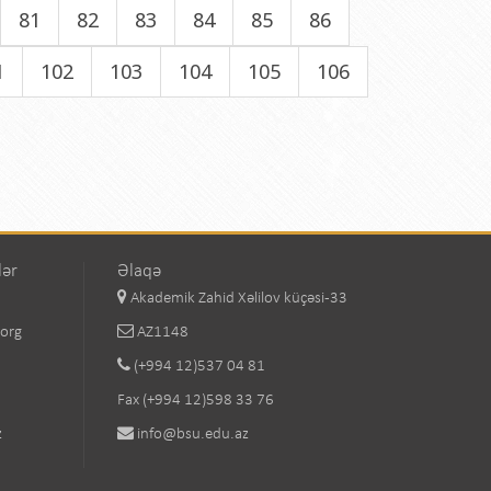
81
82
83
84
85
86
1
102
103
104
105
106
lər
Əlaqə
Akademik Zahid Xəlilov küçəsi-33
.org
AZ1148
(+994 12)537 04 81
Fax (+994 12)598 33 76
z
info@bsu.edu.az