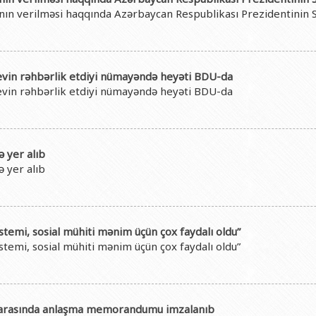
və gənclər siyasəti şöbəsi
ya fakültəsi
Azərbaycan Respublikasının Elm və Təhsil Nazirliyinin Fizika İns
ının verilməsi haqqında Azərbaycan Respublikası Prezidentinin
hüquq şöbəsi
ya fakültəsi
Azərbaycan Respublikasının Elm və Təhsil Nazirliyinin Riyaziyyat
ərlə iş şöbəsi
iya fakültəsi
Azərbaycan Respublikasının Elm və Təhsil Nazirliyinin Kimya İns
Departamenti
akültəsi
Azərbaycan Respublikasının Elm və Təhsil Nazirliyinin Molekulya
evin rəhbərlik etdiyi nümayəndə heyəti BDU-da
evin rəhbərlik etdiyi nümayəndə heyəti BDU-da
, monitorinq şöbəsi
alq münasibətlər və iqtisadiyyat fakültəsi
toru
fakültəsi
ıq Mərkəzi
stika fakültəsi
 yer alıb
 yer alıb
rkəzi
asiya və sənəd menecmenti fakültəsi
asliq fakültəsi
elmlər və psixologiya fakültəsi
istemi, sosial mühiti mənim üçün çox faydalı oldu”
istemi, sosial mühiti mənim üçün çox faydalı oldu”
i arasında anlaşma memorandumu imzalanıb