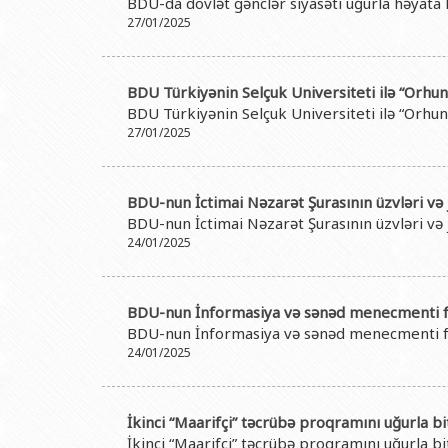
BDU-da dövlət gənclər siyasəti uğurla həyata k
27/01/2025
BDU Türkiyənin Selçuk Universiteti ilə “Orhu
BDU Türkiyənin Selçuk Universiteti ilə “Orhu
27/01/2025
BDU-nun İctimai Nəzarət Şurasının üzvləri və j
BDU-nun İctimai Nəzarət Şurasının üzvləri və j
24/01/2025
BDU-nun İnformasiya və sənəd menecmenti fakü
BDU-nun İnformasiya və sənəd menecmenti fakü
24/01/2025
İkinci “Maarifçi” təcrübə proqramını uğurla 
İkinci “Maarifçi” təcrübə proqramını uğurla 