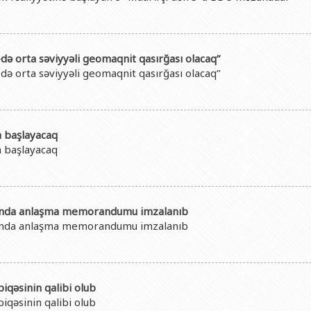
də orta səviyyəli geomaqnit qasırğası olacaq”
də orta səviyyəli geomaqnit qasırğası olacaq”
a başlayacaq
a başlayacaq
asında anlaşma memorandumu imzalanıb
asında anlaşma memorandumu imzalanıb
qəsinin qalibi olub
qəsinin qalibi olub