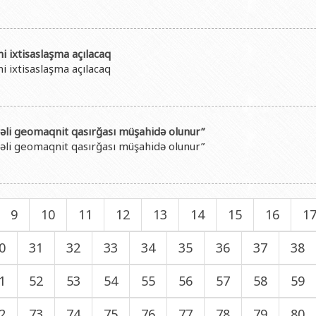
i ixtisaslaşma açılacaq
i ixtisaslaşma açılacaq
əli geomaqnit qasırğası müşahidə olunur”
əli geomaqnit qasırğası müşahidə olunur”
9
10
11
12
13
14
15
16
1
0
31
32
33
34
35
36
37
38
1
52
53
54
55
56
57
58
59
2
73
74
75
76
77
78
79
80