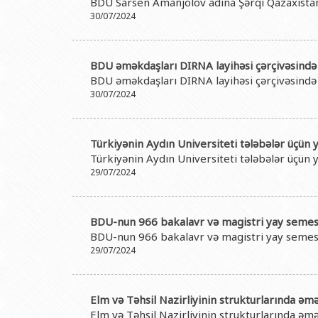
BDU Sarsen Amanjolov adına Şərqi Qazaxıstan
30/07/2024
BDU əməkdaşları DIRNA layihəsi çərçivəsind
BDU əməkdaşları DIRNA layihəsi çərçivəsind
30/07/2024
Türkiyənin Aydın Universiteti tələbələr üçün 
Türkiyənin Aydın Universiteti tələbələr üçün 
29/07/2024
BDU-nun 966 bakalavr və magistri yay semestr
BDU-nun 966 bakalavr və magistri yay semestr
29/07/2024
Elm və Təhsil Nazirliyinin strukturlarında ə
Elm və Təhsil Nazirliyinin strukturlarında ə