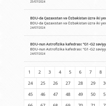
25/07/2024
BDU-da Qazaxıstan və Özbəkistan üzrə iki yen
BDU-da Qazaxıstan və Özbəkistan üzrə iki yen
24/07/2024
BDU-nun Astrofizika kafedrası: “G1-G2 səviyy
BDU-nun Astrofizika kafedrası: “G1-G2 səviyy
24/07/2024
1
2
3
4
5
6
7
8
24
25
26
27
28
29
3
45
46
47
48
49
50
5
66
67
68
69
70
71
7