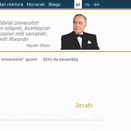
dən rektora
Müraciət
Əlaqə
az
ru
en
 Universiteti" qəzeti
BDU-da davamlılıq
 M.Nağıyev adına Kataliz və Qeyri-üzvi Kimya İnstitutu
Ətraflı
t və Mexanika İnstitutu
r Biologiya və Biotexnologiyalar İnstitutu