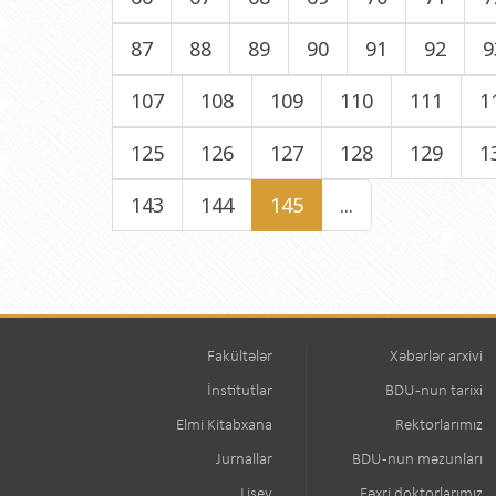
87
88
89
90
91
92
9
107
108
109
110
111
1
125
126
127
128
129
1
143
144
145
...
Fakültələr
Xəbərlər arxivi
İnstitutlar
BDU-nun tarixi
Elmi Kitabxana
Rektorlarımız
Jurnallar
BDU-nun məzunları
Lisey
Fəxri doktorlarımız