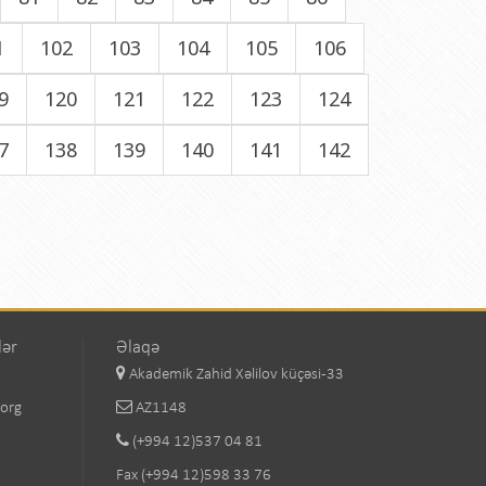
1
102
103
104
105
106
9
120
121
122
123
124
7
138
139
140
141
142
lər
Əlaqə
Akademik Zahid Xəlilov küçəsi-33
.org
AZ1148
(+994 12)537 04 81
Fax (+994 12)598 33 76