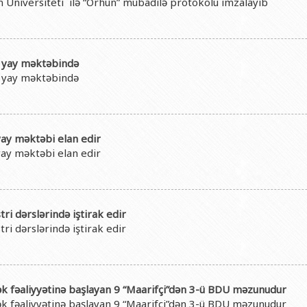
 Universiteti ilə “Orhun” mübadilə protokolu imzalayıb
ə yay məktəbində
ə yay məktəbində
yay məktəbi elan edir
yay məktəbi elan edir
i dərslərində iştirak edir
i dərslərində iştirak edir
mək fəaliyyətinə başlayan 9 “Maarifçi”dən 3-ü BDU məzunudur
mək fəaliyyətinə başlayan 9 “Maarifçi”dən 3-ü BDU məzunudur