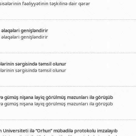
sələrinin fəaliyyətinin təşkilinə dair qərar
laqələri genişləndirir
laqələri genişləndirir
ələrinin sərgisində təmsil olunur
ələrinin sərgisində təmsil olunur
 və gümüş nişana layiq görülmüş məzunları ilə görüşüb
 və gümüş nişana layiq görülmüş məzunları ilə görüşüb
 Universiteti ilə “Orhun” mübadilə protokolu imzalayıb