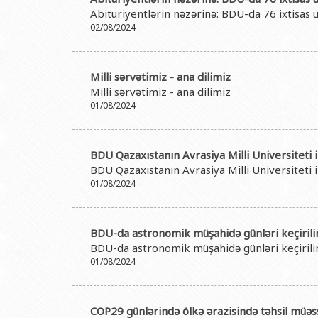
Rektorlarımız
Humanitar məsələlər 
Coğrafi
Abituriyentlərin nəzərinə: BDU-da 76 ixtisas 
BDU-nun məzunları
İnsan resursları və 
Geologi
02/08/2024
Fəxri doktorlarımız
Sənədlər və Müraciətl
Filolog
BDU-da təhsil
Maliyyə və təminat 
Tarix f
Milli sərvətimiz - ana dilimiz
Milli sərvətimiz - ana dilimiz
BDU-da tədris olunan ixtisaslar
Keyfiyyətin təminatı
Beynəlx
01/08/2024
Universitet tarixinin ən mühüm hadisələri
Psixoloji Yardım Sek
Hüquq 
Mədəniyyət-yaradıcıl
Jurnali
BDU Qazaxıstanın Avrasiya Milli Universiteti 
BDU Qazaxıstanın Avrasiya Milli Universiteti 
İdman-sağlamlıq Mə
İnform
01/08/2024
BDU-nun Nəşr Evi
Şərqşün
Sosial 
BDU-da astronomik müşahidə günləri keçirili
BDU-da astronomik müşahidə günləri keçirili
01/08/2024
COP29 günlərində ölkə ərazisində təhsil müəssi