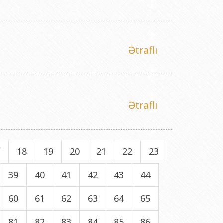
Ətraflı
Ətraflı
7
18
19
20
21
22
23
39
40
41
42
43
44
60
61
62
63
64
65
81
82
83
84
85
86