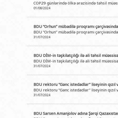
COP29 günlərində ölkə ərazisində təhsil müəssi
01/08/2024
BDU “Orhun” mübadilə proqramı çərçivəsində ə
BDU “Orhun” mübadilə proqramı çərçivəsində ə
31/07/2024
BDU DİM-in təşkilatçılığı ilə ali təhsil müəssis
BDU DİM-in təşkilatçılığı ilə ali təhsil müəssis
31/07/2024
BDU rektoru “Gənc istedadlar” liseyinin qızıl
BDU rektoru “Gənc istedadlar” liseyinin qızıl
31/07/2024
BDU Sarsen Amanjolov adına Şərqi Qazaxıstan