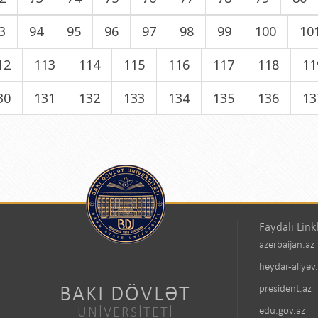
3
94
95
96
97
98
99
100
10
12
113
114
115
116
117
118
11
30
131
132
133
134
135
136
13
Faydalı Link
azerbaijan.az
heydar-aliyev
BAKI DÖVLƏT
president.az
UNİVERSİTETİ
edu.gov.az