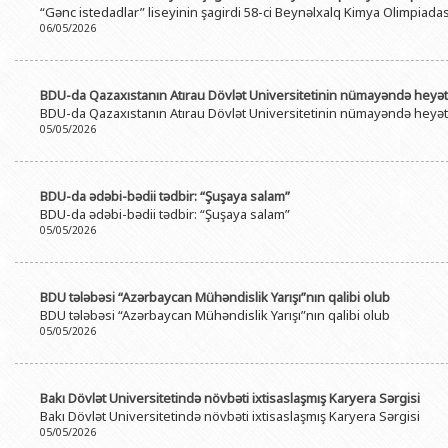
“Gənc istedadlar” liseyinin şagirdi 58-ci Beynəlxalq Kimya Olimpiada
BDU-nun məzunları
İnsan resursları və hüquq şöbəsi
Geologiya fakültəsi
Azərbay
06/05/2026
Fəxri doktorlarımız
Sənədlər və Müraciətlərlə iş şöbəs
Filologiya fakültəsi
Azərbay
Şəxsi
BDU-da təhsil
Maliyyə və təminat Departamenti
Tarix fakültəsi
BDU-da Qazaxıstanın Atırau Dövlət Universitetinin nümayəndə heyəti
Azərbay
BDU-da Qazaxıstanın Atırau Dövlət Universitetinin nümayəndə heyəti
BDU-da tədris olunan ixtisaslar
Keyfiyyətin təminatı, monitorinq 
Beynəlxalq münasibət
05/05/2026
Azərbay
Universitet tarixinin ən mühüm hadisələri
Psixoloji Yardım Sektoru
Hüquq fakültəsi
Publik 
Mədəniyyət-yaradıcılıq Mərkəzi
Jurnalistika fakültəsi
BDU-da ədəbi-bədii tədbir: “Şuşaya salam”
BDU-da ədəbi-bədii tədbir: “Şuşaya salam”
İdman-sağlamlıq Mərkəzi
İnformasiya və sənə
05/05/2026
BDU-nun Nəşr Evi
Şərqşünasliq fakültə
Sosial elmlər və psix
BDU tələbəsi “Azərbaycan Mühəndislik Yarışı”nın qalibi olub
BDU tələbəsi “Azərbaycan Mühəndislik Yarışı”nın qalibi olub
05/05/2026
Bakı Dövlət Universitetində növbəti ixtisaslaşmış Karyera Sərgisi
Bakı Dövlət Universitetində növbəti ixtisaslaşmış Karyera Sərgisi
05/05/2026