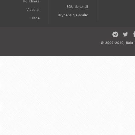
Poliklinika
BDU-da təhsil
Videolar
Beynəlxalq əlaqələr
Əlaqə
© 2009-2020, Bakı D