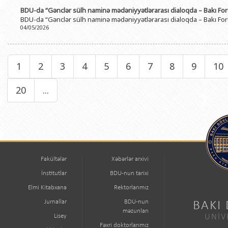
BDU-da “Gənclər sülh naminə mədəniyyətlərarası dialoqda – Bakı Fo
BDU-da “Gənclər sülh naminə mədəniyyətlərarası dialoqda – Bakı Fo
04/05/2026
1
2
3
4
5
6
7
8
9
10
20
...
Fakültələr
Xəbərlər arxivi
İnstitutlar
BDU-nun tarixi
Elmi Kitabxana
Rektorlarımız
Jurnallar
BDU-nun
BAKI
məzunları
Lisey
UNİV
Fəxri doktorlarımız