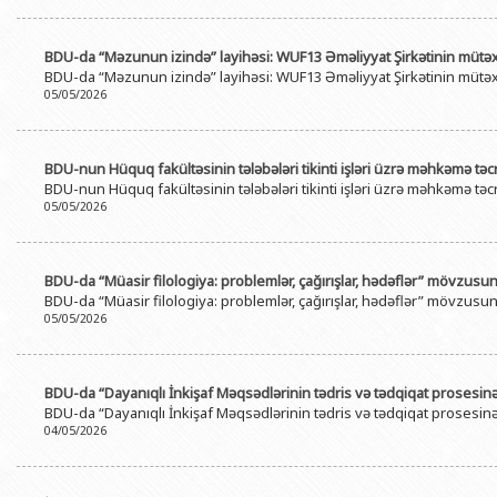
BDU-da “Məzunun izində” layihəsi: WUF13 Əməliyyat Şirkətinin mütəxə
BDU-da “Məzunun izində” layihəsi: WUF13 Əməliyyat Şirkətinin mütəxə
05/05/2026
BDU-nun Hüquq fakültəsinin tələbələri tikinti işləri üzrə məhkəmə təcr
BDU-nun Hüquq fakültəsinin tələbələri tikinti işləri üzrə məhkəmə təcr
05/05/2026
BDU-da “Müasir filologiya: problemlər, çağırışlar, hədəflər” mövzus
BDU-da “Müasir filologiya: problemlər, çağırışlar, hədəflər” mövzus
05/05/2026
BDU-da “Dayanıqlı İnkişaf Məqsədlərinin tədris və tədqiqat prosesin
BDU-da “Dayanıqlı İnkişaf Məqsədlərinin tədris və tədqiqat prosesin
04/05/2026