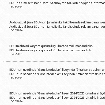
BDU-da elmi seminar: “Qərbi Azərbaycan folkloru haqqında informasi
BDU-nun məzunları
İnsan resursları və hüquq şöbəsi
Geologiya fakültəsi
Azərbay
15/05/2024
Fəxri doktorlarımız
Sənədlər və Müraciətlərlə iş şöbəs
Filologiya fakültəsi
Azərbay
Şəxsi
BDU-da təhsil
Maliyyə və təminat Departamenti
Tarix fakültəsi
Audiovizual Şura BDU-nun Jurnalistika fakültəsində reklam qanunveric
Azərbay
Audiovizual Şura BDU-nun Jurnalistika fakültəsində reklam qanunveric
BDU-da tədris olunan ixtisaslar
Keyfiyyətin təminatı, monitorinq 
Beynəlxalq münasibət
15/05/2024
Azərbay
Universitet tarixinin ən mühüm hadisələri
Psixoloji Yardım Sektoru
Hüquq fakültəsi
Publik 
Mədəniyyət-yaradıcılıq Mərkəzi
Jurnalistika fakültəsi
BDU tələbələri karyera quruculuğu barədə məlumatlandırılıb
BDU tələbələri karyera quruculuğu barədə məlumatlandırılıb
İdman-sağlamlıq Mərkəzi
İnformasiya və sənə
15/05/2024
BDU-nun Nəşr Evi
Şərqşünasliq fakültə
Sosial elmlər və psix
BDU-nun nəzdində “Gənc istedadlar” liseyində "İmtahan stresinin arad
BDU-nun nəzdində “Gənc istedadlar” liseyində "İmtahan stresinin arad
15/05/2024
BDU-nun nəzdində “Gənc istedadlar” liseyi 2024/2025-ci tədris ili üçü
BDU-nun nəzdində “Gənc istedadlar” liseyi 2024/2025-ci tədris ili üçü
15/05/2024