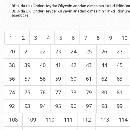
BDU-da Ulu Öndər Heydər Əliyevin anadan olmasının 101-ci ildönümü
BDU-da Ulu Öndər Heydər Əliyevin anadan olmasının 101-ci ildönümü
10/05/2024
1
2
3
4
5
6
7
8
9
10
20
21
22
23
24
25
26
27
38
39
40
41
42
43
44
45
56
57
58
59
60
61
62
63
74
75
76
77
78
79
80
81
92
93
94
95
96
97
98
99
108
109
110
111
112
113
114