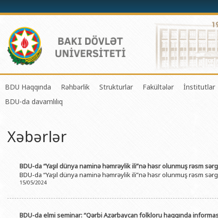
BDU Haqqında
Rəhbərlik
Strukturlar
Fakültələr
İnstitutlar
BDU-da davamlılıq
BDU-nun tarixi
Rektor
Tədrisin təşkili və idarə olunması 
Mexanika-riyaziyyat 
Fizika 
BDU-nun Missiya və Strateji inkişaf planı
Prorektorlar
Elmi fəaliyyətin təşkili və innovasi
Tətbiqi riyaziyyat və
Tətbiqi
Xəbərlər
BDU-nun İnkişaf Proqramı (2014-2020)
Elmi Şura
Informasiya Texnologiyaları Mərkə
Fizika fakültəsi
Konfuts
Akkreditasiya haqqında Sertifikat
Dekanlar
Beynəlxalq əlaqələr şöbəsi
Kimya fakültəsi
Azərbay
BDU-da “Yaşıl dünya naminə həmrəylik ili”nə həsr olunmuş rəsm sərg
və Qeyr
BDU-nun üzv olduğu beynəlxalq təşkilatlar
BDU-da “Yaşıl dünya naminə həmrəylik ili”nə həsr olunmuş rəsm sərg
Həmkarlar İttifaqı Komitəsi
Xarici tələbələrlə iş şöbəsi
Biologiya fakültəsi
15/05/2024
Azərbay
BDU-nun qrant layihələri
Tədris Metodiki Şura
İctimaiyyətlə əlaqələr və informas
Ekologiya və torpaqş
Azərbay
Rektorlarımız
Humanitar məsələlər və gənclər si
Coğrafiya fakültəsi
Biotexn
BDU-da elmi seminar: “Qərbi Azərbaycan folkloru haqqında informasi