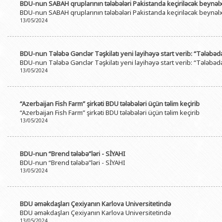
BDU-nun SABAH qruplarının tələbələri Pakistanda keçiriləcək beynəlxa
BDU-nun SABAH qruplarının tələbələri Pakistanda keçiriləcək beynəlxa
13/05/2024
BDU-nun Tələbə Gənclər Təşkilatı yeni layihəyə start verib: “Tələbəd
BDU-nun Tələbə Gənclər Təşkilatı yeni layihəyə start verib: “Tələbəd
13/05/2024
“Azerbaijan Fish Farm” şirkəti BDU tələbələri üçün təlim keçirib
“Azerbaijan Fish Farm” şirkəti BDU tələbələri üçün təlim keçirib
13/05/2024
BDU-nun “Brend tələbə”ləri - SİYAHI
BDU-nun “Brend tələbə”ləri - SİYAHI
13/05/2024
BDU əməkdaşları Çexiyanın Karlova Universitetində
BDU əməkdaşları Çexiyanın Karlova Universitetində
13/05/2024