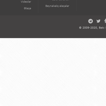
Videolar
Beynəlxalq əlaqələr
Əlaqə
© 2009-2020, Bakı D