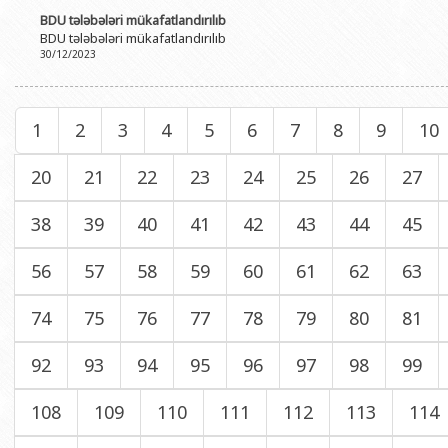
BDU tələbələri mükafatlandırılıb
BDU tələbələri mükafatlandırılıb
30/12/2023
1
2
3
4
5
6
7
8
9
10
20
21
22
23
24
25
26
27
38
39
40
41
42
43
44
45
56
57
58
59
60
61
62
63
74
75
76
77
78
79
80
81
92
93
94
95
96
97
98
99
108
109
110
111
112
113
114