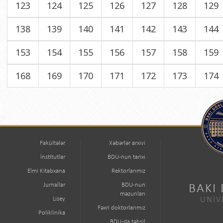
123
124
125
126
127
128
129
138
139
140
141
142
143
144
153
154
155
156
157
158
159
168
169
170
171
172
173
174
Fakültələr
Xəbərlər arxivi
İnstitutlar
BDU-nun tarixi
Elmi Kitabxana
Rektorlarımız
Jurnallar
BDU-nun
BAKI
məzunları
Lisey
UNİV
Fəxri doktorlarımız
Poliklinika
BDU-da təhsil