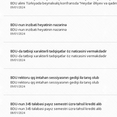
BDU alimi Türkiyədə beynəlxalq konfransda “Heydər Əliyev və qadın 
BDU-nun məzunları
İnsan resursları və hüquq şöbəsi
Geologiya fakültəsi
Azərbay
09/01/2024
Fəxri doktorlarımız
Sənədlər və Müraciətlərlə iş şöbəs
Filologiya fakültəsi
Azərbay
Şəxsi
BDU-da təhsil
Maliyyə və təminat Departamenti
Tarix fakültəsi
BDU-nun inzibati heyətinin nəzərinə
Azərbay
BDU-nun inzibati heyətinin nəzərinə
BDU-da tədris olunan ixtisaslar
Keyfiyyətin təminatı, monitorinq 
Beynəlxalq münasibət
09/01/2024
Azərbay
Universitet tarixinin ən mühüm hadisələri
Psixoloji Yardım Sektoru
Hüquq fakültəsi
Publik 
Mədəniyyət-yaradıcılıq Mərkəzi
Jurnalistika fakültəsi
BDU-da tətbiqi xarakterli tədqiqatlar öz nəticəsini verməkdədir
BDU-da tətbiqi xarakterli tədqiqatlar öz nəticəsini verməkdədir
İdman-sağlamlıq Mərkəzi
İnformasiya və sənə
09/01/2024
BDU-nun Nəşr Evi
Şərqşünasliq fakültə
Sosial elmlər və psix
BDU rektoru qış imtahan sessiyasının gedişi ilə tanış olub
BDU rektoru qış imtahan sessiyasının gedişi ilə tanış olub
09/01/2024
BDU-nun 345 tələbəsi payız semestri üzrə təhsil krediti alıb
BDU-nun 345 tələbəsi payız semestri üzrə təhsil krediti alıb
08/01/2024