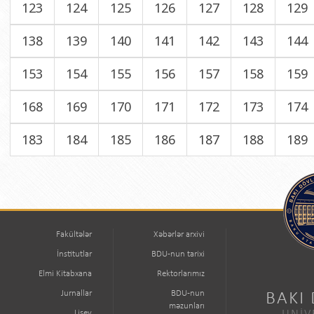
123
124
125
126
127
128
129
138
139
140
141
142
143
144
153
154
155
156
157
158
159
168
169
170
171
172
173
174
183
184
185
186
187
188
189
Fakültələr
Xəbərlər arxivi
İnstitutlar
BDU-nun tarixi
Elmi Kitabxana
Rektorlarımız
Jurnallar
BDU-nun
BAKI
məzunları
Lisey