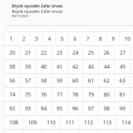
Böyük siyasətin Zəfər zirvəsi
Böyük siyasətin Zəfər zirvəsi
09/11/2023
1
2
3
4
5
6
7
8
9
10
20
21
22
23
24
25
26
27
38
39
40
41
42
43
44
45
56
57
58
59
60
61
62
63
74
75
76
77
78
79
80
81
92
93
94
95
96
97
98
99
108
109
110
111
112
113
114