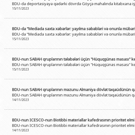
BDU-da deportasiyaya qədərki dövrdə Göyçə mahalında kitabxana işi i
BDU-nun məzunları
İnsan resursları və hüquq şöbəsi
Geologiya fakültəsi
Azərbay
15/11/2023
Fəxri doktorlarımız
Sənədlər və Müraciətlərlə iş şöbəs
Filologiya fakültəsi
Azərbay
Şəxsi
BDU-da təhsil
Maliyyə və təminat Departamenti
Tarix fakültəsi
BDU-da “Mediada saxta xəbərlər: yayılma səbəbləri və onunla mübarizə
Azərbay
BDU-da “Mediada saxta xəbərlər: yayılma səbəbləri və onunla mübarizə
BDU-da tədris olunan ixtisaslar
Keyfiyyətin təminatı, monitorinq 
Beynəlxalq münasibət
15/11/2023
Azərbay
Universitet tarixinin ən mühüm hadisələri
Psixoloji Yardım Sektoru
Hüquq fakültəsi
Publik 
Mədəniyyət-yaradıcılıq Mərkəzi
Jurnalistika fakültəsi
BDU-nun SABAH qruplarının tələbələri üçün "Hüquqşünas masası" keç
BDU-nun SABAH qruplarının tələbələri üçün "Hüquqşünas masası" keç
İdman-sağlamlıq Mərkəzi
İnformasiya və sənə
15/11/2023
BDU-nun Nəşr Evi
Şərqşünasliq fakültə
Sosial elmlər və psix
BDU-nun SABAH qruplarının məzunu Almaniya dövlət təqaüdünün qal
BDU-nun SABAH qruplarının məzunu Almaniya dövlət təqaüdünün qal
14/11/2023
BDU-nun IСESCO-nun Biotibbi materiallar kafedrasının prioritet elmi i
BDU-nun IСESCO-nun Biotibbi materiallar kafedrasının prioritet elmi i
14/11/2023