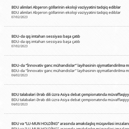
BDU alimləri Abşeron göllərinin ekoloji vəziyyətini tədqiq ediblər
BDU alimləri Abşeron göllərinin ekoloji vəziyyətini tədqiq ediblər
07/02/2023
BDU-da qış imtahan sessiyası başa çatıb
BDU-da qış imtahan sessiyası başa çatıb
07/02/2023
BDU-da “İnnovativ gənc mühəndislər” layihəsinin qiymətləndirilmə mər
BDU-da “İnnovativ gənc mühəndislər” layihəsinin qiymətləndirilmə mər
06/02/2023
BDU tələbələri Ərəb dili üzrə Asiya debat çempionatında müvəffəqiyyət
BDU tələbələri Ərəb dili üzrə Asiya debat çempionatında müvəffəqiyyət
06/02/2023
BDU və “LU-MUN HOLDİNG” arasında əməkdaşlıq müqaviləsi imzalan
BDU və “LU-MUN HOLDİNG” arasında əməkdaşlıq müqaviləsi imzalan