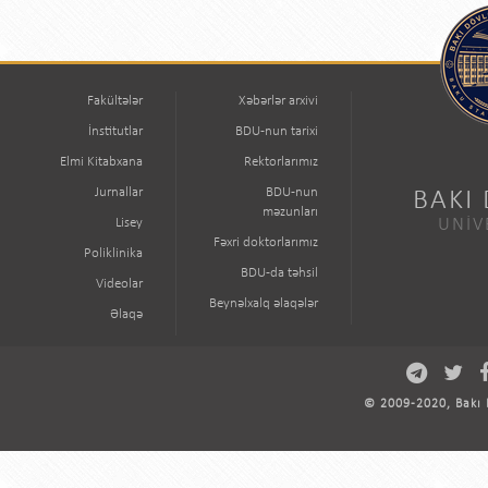
Fakültələr
Xəbərlər arxivi
İnstitutlar
BDU-nun tarixi
Elmi Kitabxana
Rektorlarımız
Jurnallar
BDU-nun
BAKI
məzunları
Lisey
UNİV
Fəxri doktorlarımız
Poliklinika
BDU-da təhsil
Videolar
Beynəlxalq əlaqələr
Əlaqə
© 2009-2020, Bakı D