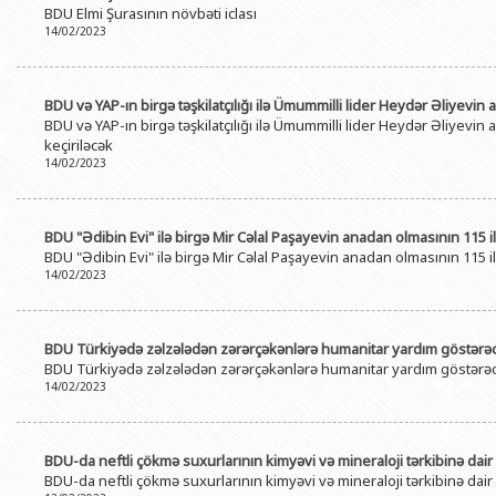
BDU Elmi Şurasının növbəti iclası
BDU-nun məzunları
İnsan resursları və hüquq şöbəsi
Geologiya fakültəsi
Azərbay
14/02/2023
Fəxri doktorlarımız
Sənədlər və Müraciətlərlə iş şöbəs
Filologiya fakültəsi
Azərbay
Şəxsi
BDU-da təhsil
Maliyyə və təminat Departamenti
Tarix fakültəsi
BDU və YAP-ın birgə təşkilatçılığı ilə Ümummilli lider Heydər Əliyevin 
Azərbay
BDU və YAP-ın birgə təşkilatçılığı ilə Ümummilli lider Heydər Əliyevin 
BDU-da tədris olunan ixtisaslar
Keyfiyyətin təminatı, monitorinq 
Beynəlxalq münasibət
keçiriləcək
Azərbay
Universitet tarixinin ən mühüm hadisələri
14/02/2023
Psixoloji Yardım Sektoru
Hüquq fakültəsi
Publik 
Mədəniyyət-yaradıcılıq Mərkəzi
Jurnalistika fakültəsi
BDU "Ədibin Evi" ilə birgə Mir Cəlal Paşayevin anadan olmasının 115 
İdman-sağlamlıq Mərkəzi
İnformasiya və sənə
BDU "Ədibin Evi" ilə birgə Mir Cəlal Paşayevin anadan olmasının 115 
14/02/2023
BDU-nun Nəşr Evi
Şərqşünasliq fakültə
Sosial elmlər və psix
BDU Türkiyədə zəlzələdən zərərçəkənlərə humanitar yardım göstərə
BDU Türkiyədə zəlzələdən zərərçəkənlərə humanitar yardım göstərə
14/02/2023
BDU-da neftli çökmə suxurlarının kimyəvi və mineraloji tərkibinə dai
BDU-da neftli çökmə suxurlarının kimyəvi və mineraloji tərkibinə dai