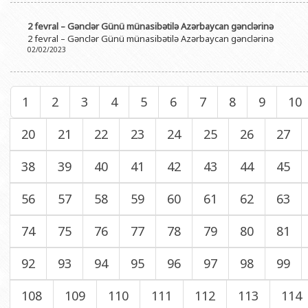
2 fevral – Gənclər Günü münasibətilə Azərbaycan gənclərinə
2 fevral – Gənclər Günü münasibətilə Azərbaycan gənclərinə
02/02/2023
1
2
3
4
5
6
7
8
9
10
20
21
22
23
24
25
26
27
38
39
40
41
42
43
44
45
56
57
58
59
60
61
62
63
74
75
76
77
78
79
80
81
92
93
94
95
96
97
98
99
108
109
110
111
112
113
114