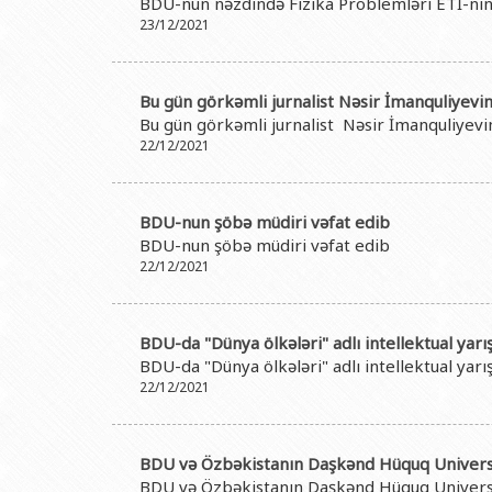
BDU-nun nəzdində Fizika Problemləri ETİ-nin 
23/12/2021
Bu gün görkəmli jurnalist Nəsir İmanquliyev
Bu gün görkəmli jurnalist Nəsir İmanquliyev
22/12/2021
BDU-nun şöbə müdiri vəfat edib
BDU-nun şöbə müdiri vəfat edib
22/12/2021
BDU-da "Dünya ölkələri" adlı intellektual yarış
BDU-da "Dünya ölkələri" adlı intellektual yarış
22/12/2021
BDU və Özbəkistanın Daşkənd Hüquq Universit
BDU və Özbəkistanın Daşkənd Hüquq Universit