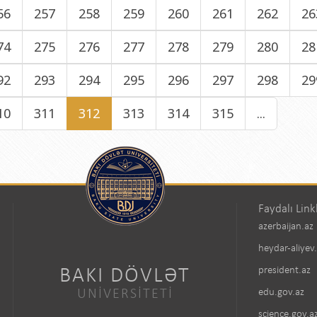
56
257
258
259
260
261
262
26
74
275
276
277
278
279
280
28
92
293
294
295
296
297
298
29
10
311
312
313
314
315
...
Faydalı Link
azerbaijan.az
heydar-aliyev
BAKI DÖVLƏT
president.az
UNİVERSİTETİ
edu.gov.az
science.gov.a