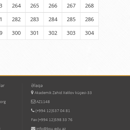
3
264
265
266
267
268
1
282
283
284
285
286
9
300
301
302
303
304
lər
Əlaqə
Akademik Zahid Xəlilov küçəsi-33
.org
AZ1148
(+994 12)537 04 81
Fax (+994 12)598 33 76
z
info@bsu.edu.az