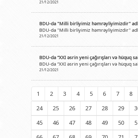
21/12/2021
BDU-da "Milli birliyimiz həmrəyliyimizdir" adlı
BDU-da "Milli birliyimiz həmrəyliyimizdir" adlı
21/12/2021
BDU-da “XXI əsrin yeni çağırışları və hüquq 
BDU-da “XXI əsrin yeni çağırışları və hüquq 
21/12/2021
1
2
3
4
5
6
7
8
24
25
26
27
28
29
3
45
46
47
48
49
50
5
66
67
68
69
70
71
7