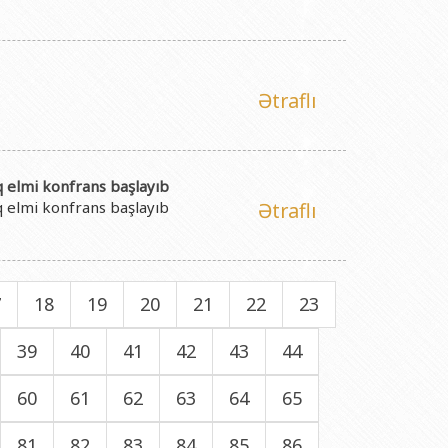
Ətraflı
q elmi konfrans başlayıb
q elmi konfrans başlayıb
Ətraflı
7
18
19
20
21
22
23
39
40
41
42
43
44
60
61
62
63
64
65
81
82
83
84
85
86