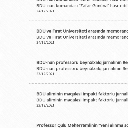
Rektorlarımız
Humanitar məsələlər 
Coğrafi
BDU-nun komandası “Zəfər Gününə” həsr edilmi
BDU-nun məzunları
İnsan resursları və 
Geologi
24/12/2021
Fəxri doktorlarımız
Sənədlər və Müraciətl
Filolog
BDU-da təhsil
Maliyyə və təminat 
Tarix f
BDU və Fırat Universiteti arasında memoran
BDU və Fırat Universiteti arasında memoran
BDU-da tədris olunan ixtisaslar
Keyfiyyətin təminatı
Beynəlx
24/12/2021
Universitet tarixinin ən mühüm hadisələri
Psixoloji Yardım Sek
Hüquq 
Mədəniyyət-yaradıcıl
Jurnali
BDU-nun professoru beynəlxalq jurnalının Re
BDU-nun professoru beynəlxalq jurnalının Re
İdman-sağlamlıq Mə
İnform
23/12/2021
BDU-nun Nəşr Evi
Şərqşün
Sosial 
BDU aliminin məqaləsi impakt faktorlu jurnal
BDU aliminin məqaləsi impakt faktorlu jurnal
23/12/2021
Professor Qulu Məhərrəmlinin “Yeni alınma sözl