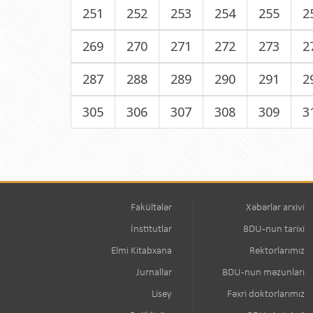
251
252
253
254
255
2
269
270
271
272
273
2
287
288
289
290
291
2
305
306
307
308
309
3
Fakültələr
Xəbərlər arxivi
İnstitutlar
BDU-nun tarixi
Elmi Kitabxana
Rektorlarımız
Jurnallar
BDU-nun məzunları
Lisey
Fəxri doktorlarımız