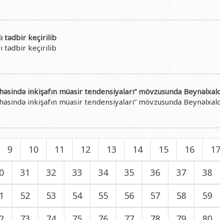
 tədbir keçirilib
 tədbir keçirilib
sahəsində inkişafın müasir tendensiyaları” mövzusunda Beynəlxal
sahəsində inkişafın müasir tendensiyaları” mövzusunda Beynəlxal
9
10
11
12
13
14
15
16
1
0
31
32
33
34
35
36
37
38
1
52
53
54
55
56
57
58
59
2
73
74
75
76
77
78
79
80