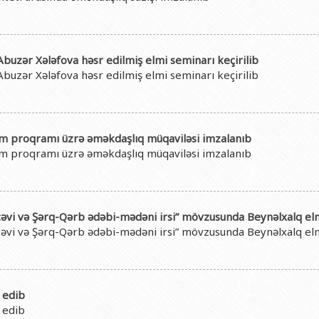
uzər Xələfova həsr edilmiş elmi seminarı keçirilib
uzər Xələfova həsr edilmiş elmi seminarı keçirilib
plom proqramı üzrə əməkdaşlıq müqaviləsi imzalanıb
plom proqramı üzrə əməkdaşlıq müqaviləsi imzalanıb
vi və Şərq-Qərb ədəbi-mədəni irsi” mövzusunda Beynəlxalq elm
vi və Şərq-Qərb ədəbi-mədəni irsi” mövzusunda Beynəlxalq elm
 edib
 edib