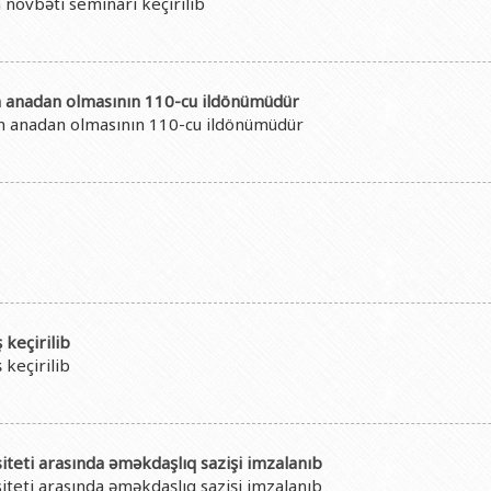
növbəti seminarı keçirilib
in anadan olmasının 110-cu ildönümüdür
in anadan olmasının 110-cu ildönümüdür
 keçirilib
 keçirilib
eti arasında əməkdaşlıq sazişi imzalanıb
eti arasında əməkdaşlıq sazişi imzalanıb