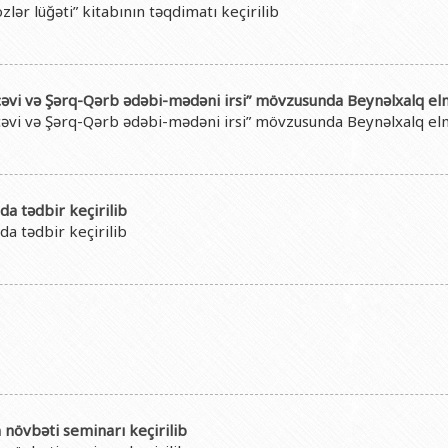
ər lüğəti” kitabının təqdimatı keçirilib
əvi və Şərq-Qərb ədəbi-mədəni irsi” mövzusunda Beynəlxalq el
əvi və Şərq-Qərb ədəbi-mədəni irsi” mövzusunda Beynəlxalq el
a tədbir keçirilib
a tədbir keçirilib
növbəti seminarı keçirilib