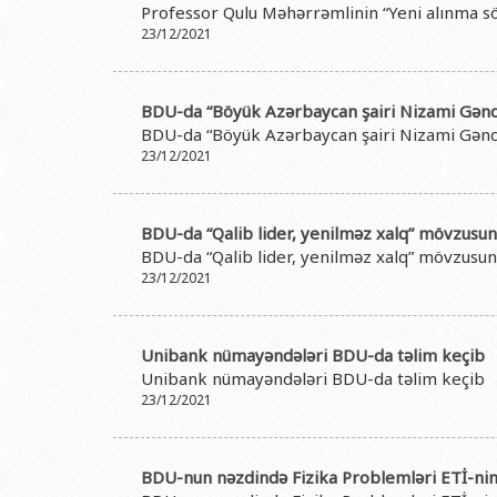
Professor Qulu Məhərrəmlinin “Yeni alınma sözl
23/12/2021
BDU-da “Böyük Azərbaycan şairi Nizami Gənc
BDU-da “Böyük Azərbaycan şairi Nizami Gənc
23/12/2021
BDU-da “Qalib lider, yenilməz xalq” mövzusund
BDU-da “Qalib lider, yenilməz xalq” mövzusund
23/12/2021
Unibank nümayəndələri BDU-da təlim keçib
Unibank nümayəndələri BDU-da təlim keçib
23/12/2021
BDU-nun nəzdində Fizika Problemləri ETİ-nin 