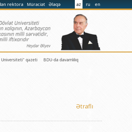
dən rektora
Müraciət
Əlaqə
az
ru
en
 Universiteti" qəzeti
BDU-da davamlılıq
 M.Nağıyev adına Kataliz və Qeyri-üzvi Kimya İnstitutu
Ətraflı
t və Mexanika İnstitutu
r Biologiya və Biotexnologiyalar İnstitutu