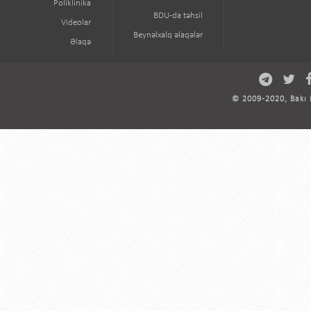
Poliklinika
BDU-da təhsil
Videolar
Beynəlxalq əlaqələr
Əlaqə
© 2009-2020, Bakı D