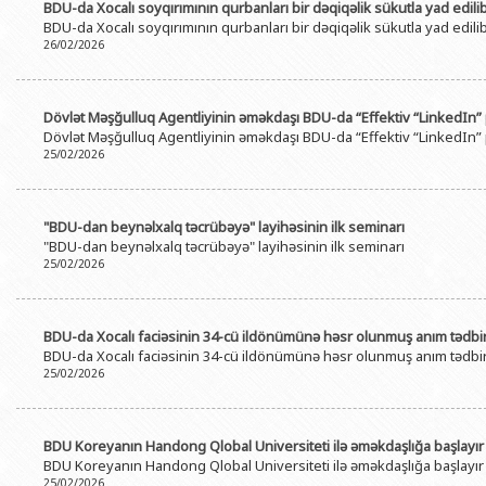
BDU-da Xocalı soyqırımının qurbanları bir dəqiqəlik sükutla yad edili
BDU-da Xocalı soyqırımının qurbanları bir dəqiqəlik sükutla yad edili
26/02/2026
Dövlət Məşğulluq Agentliyinin əməkdaşı BDU-da “Effektiv “LinkedIn” 
Dövlət Məşğulluq Agentliyinin əməkdaşı BDU-da “Effektiv “LinkedIn” 
25/02/2026
"BDU-dan beynəlxalq təcrübəyə" layihəsinin ilk seminarı
"BDU-dan beynəlxalq təcrübəyə" layihəsinin ilk seminarı
25/02/2026
BDU-da Xocalı faciəsinin 34-cü ildönümünə həsr olunmuş anım tədbir
BDU-da Xocalı faciəsinin 34-cü ildönümünə həsr olunmuş anım tədbir
25/02/2026
BDU Koreyanın Handong Qlobal Universiteti ilə əməkdaşlığa başlayır
BDU Koreyanın Handong Qlobal Universiteti ilə əməkdaşlığa başlayır
25/02/2026