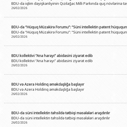
BDU-da iqlim dəyişkənliyinin Qızılağac Milli Parkında quş növlərinə t
BDU-nun məzunları
İnsan resursları və hüquq şöbəsi
Geologiya fakültəsi
Azərbay
26/02/2026
Fəxri doktorlarımız
Sənədlər və Müraciətlərlə iş şöbəs
Filologiya fakültəsi
Azərbay
Şəxsi
BDU-da təhsil
Maliyyə və təminat Departamenti
Tarix fakültəsi
BDU-da “Hüquq Müzakirə Forumu”: “Süni intellektin patent hüququnda
Azərbay
BDU-da “Hüquq Müzakirə Forumu”: “Süni intellektin patent hüququnda
BDU-da tədris olunan ixtisaslar
Keyfiyyətin təminatı, monitorinq 
Beynəlxalq münasibət
26/02/2026
Azərbay
Universitet tarixinin ən mühüm hadisələri
Psixoloji Yardım Sektoru
Hüquq fakültəsi
Publik 
Mədəniyyət-yaradıcılıq Mərkəzi
Jurnalistika fakültəsi
BDU kollektivi “Ana harayı” abidəsini ziyarət edib
BDU kollektivi “Ana harayı” abidəsini ziyarət edib
İdman-sağlamlıq Mərkəzi
İnformasiya və sənə
26/02/2026
BDU-nun Nəşr Evi
Şərqşünasliq fakültə
Sosial elmlər və psix
BDU və Azera Holdinq əməkdaşlığa başlayır
BDU və Azera Holdinq əməkdaşlığa başlayır
26/02/2026
BDU-da süni intellektin təhsildə tətbiqi məsələləri araşdırılır
BDU-da süni intellektin təhsildə tətbiqi məsələləri araşdırılır
26/02/2026