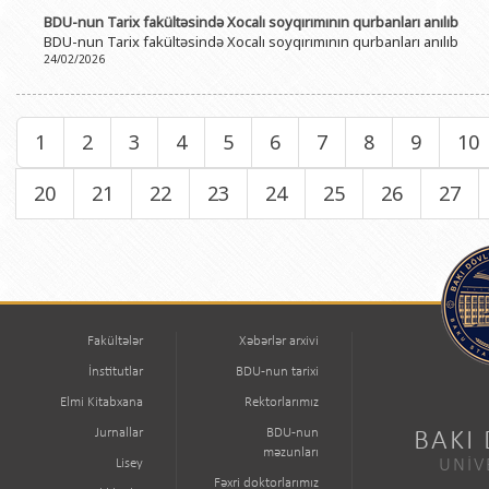
BDU-nun Tarix fakültəsində Xocalı soyqırımının qurbanları anılıb
BDU-nun Tarix fakültəsində Xocalı soyqırımının qurbanları anılıb
24/02/2026
1
2
3
4
5
6
7
8
9
10
20
21
22
23
24
25
26
27
Fakültələr
Xəbərlər arxivi
İnstitutlar
BDU-nun tarixi
Elmi Kitabxana
Rektorlarımız
Jurnallar
BDU-nun
BAKI
məzunları
Lisey
UNİV
Fəxri doktorlarımız