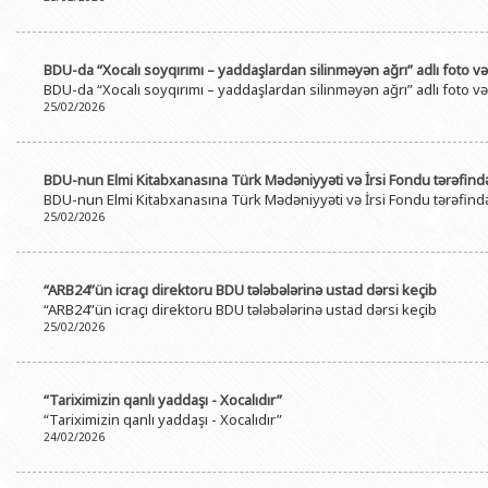
BDU-da “Xocalı soyqırımı – yaddaşlardan silinməyən ağrı” adlı foto və k
BDU-da “Xocalı soyqırımı – yaddaşlardan silinməyən ağrı” adlı foto və k
25/02/2026
BDU-nun Elmi Kitabxanasına Türk Mədəniyyəti və İrsi Fondu tərəfind
BDU-nun Elmi Kitabxanasına Türk Mədəniyyəti və İrsi Fondu tərəfind
25/02/2026
“ARB24”ün icraçı direktoru BDU tələbələrinə ustad dərsi keçib
“ARB24”ün icraçı direktoru BDU tələbələrinə ustad dərsi keçib
25/02/2026
“Tariximizin qanlı yaddaşı - Xocalıdır”
“Tariximizin qanlı yaddaşı - Xocalıdır”
24/02/2026