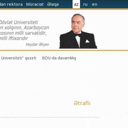
dən rektora
Müraciət
Əlaqə
az
ru
en
 Universiteti" qəzeti
BDU-da davamlılıq
 M.Nağıyev adına Kataliz və Qeyri-üzvi Kimya İnstitutu
Ətraflı
t və Mexanika İnstitutu
r Biologiya və Biotexnologiyalar İnstitutu