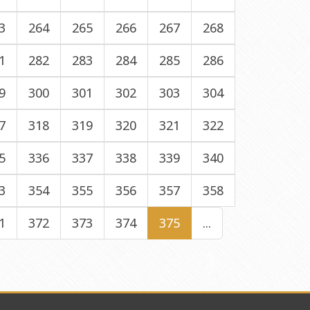
3
264
265
266
267
268
1
282
283
284
285
286
9
300
301
302
303
304
7
318
319
320
321
322
5
336
337
338
339
340
3
354
355
356
357
358
1
372
373
374
375
...