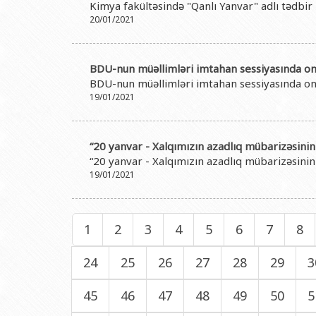
Kimya fakültəsində "Qanlı Yanvar" adlı tədbir 
20/01/2021
BDU-nun müəllimləri imtahan sessiyasında on
BDU-nun müəllimləri imtahan sessiyasında on
19/01/2021
“20 yanvar - Xalqımızın azadlıq mübarizəsini
“20 yanvar - Xalqımızın azadlıq mübarizəsini
19/01/2021
1
2
3
4
5
6
7
8
24
25
26
27
28
29
3
45
46
47
48
49
50
5