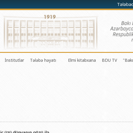
Tələbə
İnstitutlar
Tələbə həyatı
Elmi kitabxana
BDU TV
"Bakı
darə olunması Mərkəzi
a-riyaziyyat fakültəsi
Fizika problemləri Elmi-Tədqiqat İnstitutu
Gənc Alimlər Şurası
li və innovasiyalar Mərkəzi
 riyaziyyat və kibernetika fakültəsi
Tətbiqi riyaziyyat Elmi-Tədqiqat İnstitutu
Tələbə Həmkarlar İttifaqı Komitəsi
iyaları Mərkəzi
fakültəsi
Konfutsi İnstitutu
Tələbə Gənclər Təşkilatı
şöbəsi
fakültəsi
Azərbaycan Respublikasının Elm və Təhsil Nazirliyinin akademik
SABAH qrupları haqqında
şöbəsi
ya fakültəsi
Azərbaycan Respublikasının Elm və Təhsil Nazirliyinin Riyaziyya
ər və informasiya şöbəsi
ya və torpaqşünaslıq fakültəsi
Azərbaycan Respublikasının Elm və Təhsil Nazirliyinin Molekulya
ç üzü dünyanın gözü ilə