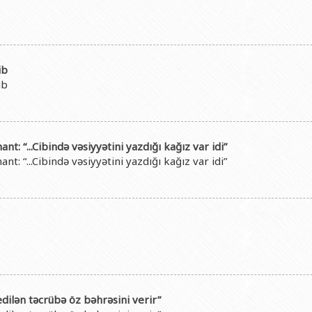
ib
ib
t: “...Cibində vəsiyyətini yazdığı kağız var idi”
t: “...Cibində vəsiyyətini yazdığı kağız var idi”
dilən təcrübə öz bəhrəsini verir”