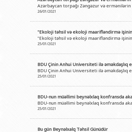
Rektorlarımız
Humanitar məsələlər 
Coğrafi
Azərbaycan torpağı Zəngəzur və ermənilərin i
BDU-nun məzunları
İnsan resursları və 
Geologi
26/01/2021
Fəxri doktorlarımız
Sənədlər və Müraciətl
Filolog
BDU-da təhsil
Maliyyə və təminat 
Tarix f
"Ekoloji təhsil və ekoloji maarifləndirmə işin
"Ekoloji təhsil və ekoloji maarifləndirmə işin
BDU-da tədris olunan ixtisaslar
Keyfiyyətin təminatı
Beynəlx
25/01/2021
Universitet tarixinin ən mühüm hadisələri
Psixoloji Yardım Sek
Hüquq 
Mədəniyyət-yaradıcıl
Jurnali
BDU Çinin Anhui Universiteti ilə əməkdaşlıq 
BDU Çinin Anhui Universiteti ilə əməkdaşlıq 
İdman-sağlamlıq Mə
İnform
25/01/2021
BDU-nun Nəşr Evi
Şərqşün
Sosial 
BDU-nun müəllimi beynəlxlaq konfransda aka
BDU-nun müəllimi beynəlxlaq konfransda aka
25/01/2021
Bu gün Beynəlxalq Təhsil Günüdür