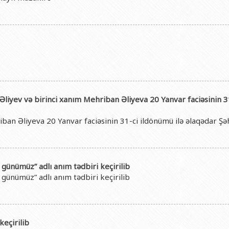
iyev və birinci xanım Mehriban Əliyeva 20 Yanvar faciəsinin 31
ban Əliyeva 20 Yanvar faciəsinin 31-ci ildönümü ilə əlaqədar Şəh
 günümüz” adlı anım tədbiri keçirilib
 günümüz” adlı anım tədbiri keçirilib
keçirilib