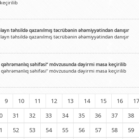
keçirilib
layn təhsildə qazanılmış təcrübənin əhəmiyyətindən danışır
layn təhsildə qazanılmış təcrübənin əhəmiyyətindən danışır
n qəhrəmanlıq səhifəsi” mövzusunda dəyirmi masa keçirilib
n qəhrəmanlıq səhifəsi” mövzusunda dəyirmi masa keçirilib
9
10
11
12
13
14
15
16
1
0
31
32
33
34
35
36
37
38
1
52
53
54
55
56
57
58
59