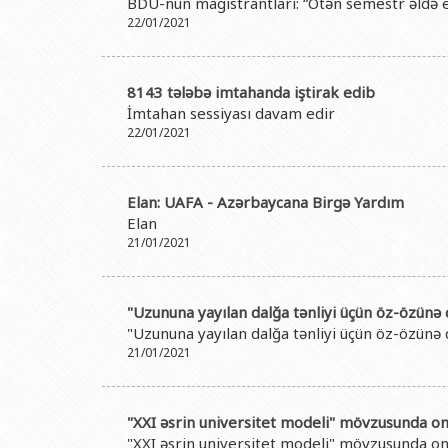
BDU-nun magistrantları: “Ötən semestr əldə e
22/01/2021
8143 tələbə imtahanda iştirak edib
İmtahan sessiyası davam edir
22/01/2021
Elan: UAFA - Azərbaycana Birgə Yardım
Elan
21/01/2021
"Uzununa yayılan dalğa tənliyi üçün öz-özünə
"Uzununa yayılan dalğa tənliyi üçün öz-özünə
21/01/2021
"XXI əsrin universitet modeli" mövzusunda o
"XXI əsrin universitet modeli" mövzusunda o