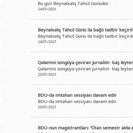
Bu gün Beynəlxalq Təhsil Günüdür
24/01/2021
Beynəlxalq Təhsil Günü ilə bağlı tədbir keçiril
Beynəlxalq Təhsil Günü ilə bağlı tədbir keçiril
24/01/2021
Qələmini süngüyə çevirən jurnalist- baş leytenan
Qələmini süngüyə çevirən jurnalist- baş leytenan
23/01/2021
BDU-da imtahan sessiyası davam edir
BDU-da imtahan sessiyası davam edir
23/01/2021
BDU-nun magistrantları: “Ötən semestr əldə e