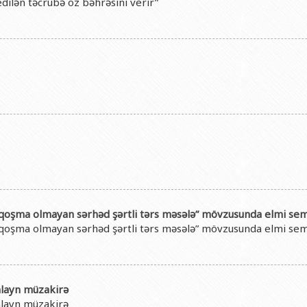
dilən təcrübə öz bəhrəsini verir”
 qoşma olmayan sərhəd şərtli tərs məsələ” mövzusunda elmi semi
 qoşma olmayan sərhəd şərtli tərs məsələ” mövzusunda elmi semi
nlayn müzakirə
nlayn müzakirə