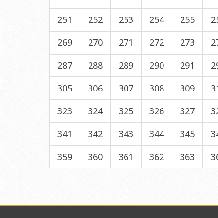
251
252
253
254
255
2
269
270
271
272
273
2
287
288
289
290
291
2
305
306
307
308
309
3
323
324
325
326
327
3
341
342
343
344
345
3
359
360
361
362
363
3