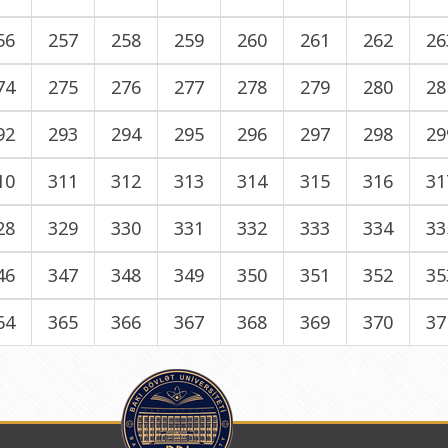
56
257
258
259
260
261
262
26
74
275
276
277
278
279
280
28
92
293
294
295
296
297
298
29
10
311
312
313
314
315
316
31
28
329
330
331
332
333
334
33
46
347
348
349
350
351
352
35
64
365
366
367
368
369
370
37