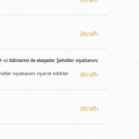
Ətraflı
-ci ildönümü ilə əlaqədar Şəhidlər xiyabanını
idlər xiyabanını ziyarət ediblər
Ətraflı
Ətraflı