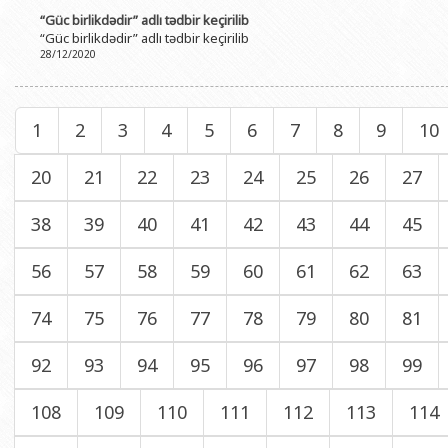
“Güc birlikdədir” adlı tədbir keçirilib
“Güc birlikdədir” adlı tədbir keçirilib
28/12/2020
1
2
3
4
5
6
7
8
9
10
20
21
22
23
24
25
26
27
38
39
40
41
42
43
44
45
56
57
58
59
60
61
62
63
74
75
76
77
78
79
80
81
92
93
94
95
96
97
98
99
108
109
110
111
112
113
114