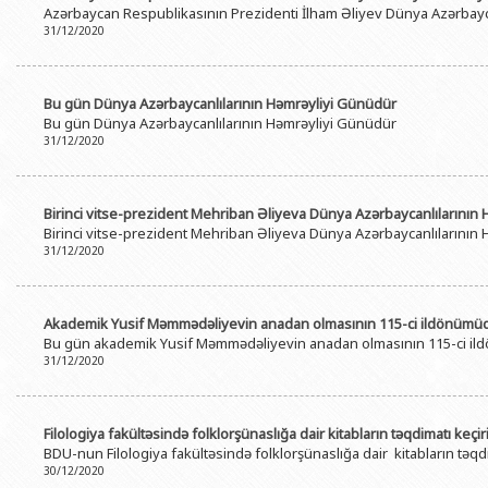
Azərbaycan Respublikasının Prezidenti İlham Əliyev Dünya Azərbaycan
BDU-nun məzunları
İnsan resursları və hüquq şöbəsi
Geologiya fakültəsi
Azərbay
31/12/2020
Fəxri doktorlarımız
Sənədlər və Müraciətlərlə iş şöbəs
Filologiya fakültəsi
Azərbay
Şəxsi
BDU-da təhsil
Maliyyə və təminat Departamenti
Tarix fakültəsi
Bu gün Dünya Azərbaycanlılarının Həmrəyliyi Günüdür
Azərbay
Bu gün Dünya Azərbaycanlılarının Həmrəyliyi Günüdür
BDU-da tədris olunan ixtisaslar
Keyfiyyətin təminatı, monitorinq 
Beynəlxalq münasibət
31/12/2020
Azərbay
Universitet tarixinin ən mühüm hadisələri
Psixoloji Yardım Sektoru
Hüquq fakültəsi
Publik 
Mədəniyyət-yaradıcılıq Mərkəzi
Jurnalistika fakültəsi
Birinci vitse-prezident Mehriban Əliyeva Dünya Azərbaycanlılarının Hə
Birinci vitse-prezident Mehriban Əliyeva Dünya Azərbaycanlılarının Hə
İdman-sağlamlıq Mərkəzi
İnformasiya və sənə
31/12/2020
BDU-nun Nəşr Evi
Şərqşünasliq fakültə
Sosial elmlər və psix
Akademik Yusif Məmmədəliyevin anadan olmasının 115-ci ildönümü
Bu gün akademik Yusif Məmmədəliyevin anadan olmasının 115-ci i
31/12/2020
Filologiya fakültəsində folklorşünaslığa dair kitabların təqdimatı keçiri
BDU-nun Filologiya fakültəsində folklorşünaslığa dair kitabların təqdi
30/12/2020