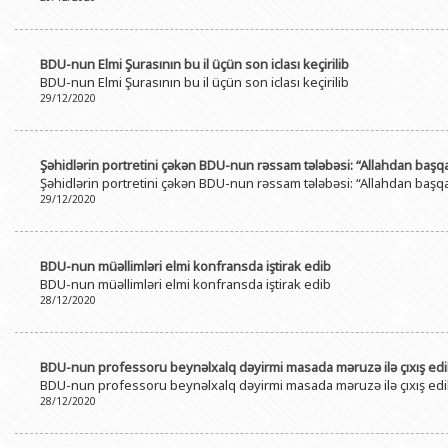
BDU-nun Elmi Şurasının bu il üçün son iclası keçirilib
BDU-nun Elmi Şurasının bu il üçün son iclası keçirilib
29/12/2020
Şəhidlərin portretini çəkən BDU-nun rəssam tələbəsi: “Allahdan başqa
Şəhidlərin portretini çəkən BDU-nun rəssam tələbəsi: “Allahdan başqa
29/12/2020
BDU-nun müəllimləri elmi konfransda iştirak edib
BDU-nun müəllimləri elmi konfransda iştirak edib
28/12/2020
BDU-nun professoru beynəlxalq dəyirmi masada məruzə ilə çıxış ed
BDU-nun professoru beynəlxalq dəyirmi masada məruzə ilə çıxış ed
28/12/2020