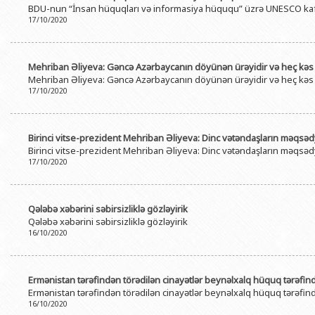
BDU-nun “İnsan hüquqları və informasiya hüququ” üzrə UNESCO kaf
BDU-nun məzunları
İnsan resursları və hüquq şöbəsi
Geologiya fakültəsi
Azərbay
17/10/2020
Fəxri doktorlarımız
Sənədlər və Müraciətlərlə iş şöbəs
Filologiya fakültəsi
Azərbay
Şəxsi
BDU-da təhsil
Maliyyə və təminat Departamenti
Tarix fakültəsi
Mehriban Əliyeva: Gəncə Azərbaycanın döyünən ürəyidir və heç kəs 
Azərbay
Mehriban Əliyeva: Gəncə Azərbaycanın döyünən ürəyidir və heç kəs 
BDU-da tədris olunan ixtisaslar
Keyfiyyətin təminatı, monitorinq 
Beynəlxalq münasibət
17/10/2020
Azərbay
Universitet tarixinin ən mühüm hadisələri
Psixoloji Yardım Sektoru
Hüquq fakültəsi
Publik 
Mədəniyyət-yaradıcılıq Mərkəzi
Jurnalistika fakültəsi
Birinci vitse-prezident Mehriban Əliyeva: Dinc vətəndaşların məqsədy
Birinci vitse-prezident Mehriban Əliyeva: Dinc vətəndaşların məqsədy
İdman-sağlamlıq Mərkəzi
İnformasiya və sənə
17/10/2020
BDU-nun Nəşr Evi
Şərqşünasliq fakültə
Sosial elmlər və psix
Qələbə xəbərini səbirsizliklə gözləyirik
Qələbə xəbərini səbirsizliklə gözləyirik
16/10/2020
Ermənistan tərəfindən törədilən cinayətlər beynəlxalq hüquq tərəfində
Ermənistan tərəfindən törədilən cinayətlər beynəlxalq hüquq tərəfində
16/10/2020