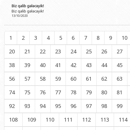
Biz qalib gələcəyik!
Biz qalib gələcəyik!
13/10/2020
1
2
3
4
5
6
7
8
9
10
20
21
22
23
24
25
26
27
38
39
40
41
42
43
44
45
56
57
58
59
60
61
62
63
74
75
76
77
78
79
80
81
92
93
94
95
96
97
98
99
108
109
110
111
112
113
114