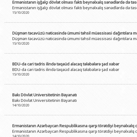
Ermənistanın işğalçı dövlət olması faktı beynəlxalq sənədlərdə də tə
Ermənistanın işğalçı dövlət olması faktı beynəlxalq sənədlərdə də tə
15/10/2020
Düşmən təcavüzü nəticəsində ümumi təhsil müəssisəsi dağıntılara m
Düşmən təcavüzü nəticəsində ümumi təhsil müəssisəsi dağıntılara m
15/10/2020
BDU-da cari tədris ilində təqaüd alacaq tələbələrə şad xəbər
BDU-da cari tədris ilində təqaüd alacaq tələbələrə şad xəbər
15/10/2020
Bakı Dövlət Universitetinin Bəyanatı
Bakı Dövlət Universitetinin Bəyanatı
14/10/2020
Ermənistanın Azərbaycan Respublikasına qarşı törətdiyi beynəlxalq c
Ermənistanın Azərbaycan Respublikasına qarşı törətdiyi beynəlxalq c
14/10/2020