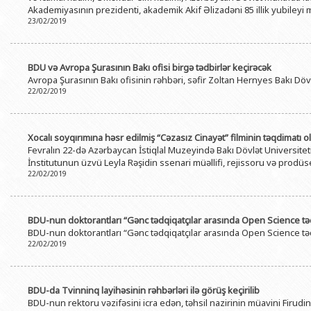
Akademiyasının prezidenti, akademik Akif Əlizadəni 85 illik yubileyi m
23/02/2019
BDU və Avropa Şurasının Bakı ofisi birgə tədbirlər keçirəcək
Avropa Şurasının Bakı ofisinin rəhbəri, səfir Zoltan Hernyes Bakı Döv
22/02/2019
Xocalı soyqırımına həsr edilmiş “Cəzasız Cinayət” filminin təqdimatı o
Fevralın 22-də Azərbaycan İstiqlal Muzeyində Bakı Dövlət Universiteti
İnstitutunun üzvü Leyla Rəşidin ssenari müəllifi, rejissoru və prodüse
22/02/2019
BDU-nun doktorantları “Gənc tədqiqatçılar arasında Open Science təcrü
BDU-nun doktorantları “Gənc tədqiqatçılar arasında Open Science təcrü
22/02/2019
BDU-da Tvinninq layihəsinin rəhbərləri ilə görüş keçirilib
BDU-nun rektoru vəzifəsini icra edən, təhsil nazirinin müavini Firud