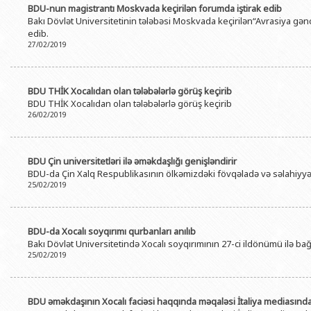
BDU-nun magistrantı Moskvada keçirilən forumda iştirak edib
BDU-nun məzunları
İnsan resursları və hüquq şöbəsi
Geologiya fakültəsi
Azərbay
Bakı Dövlət Universitetinin tələbəsi Moskvada keçirilən“Avrasiya gənc
Fəxri doktorlarımız
Sənədlər və Müraciətlərlə iş şöbəs
Filologiya fakültəsi
edib.
Azərbay
27/02/2019
Şəxsi
BDU-da təhsil
Maliyyə və təminat Departamenti
Tarix fakültəsi
Azərbay
BDU-da tədris olunan ixtisaslar
Keyfiyyətin təminatı, monitorinq 
Beynəlxalq münasibət
BDU THİK Xocalıdan olan tələbələrlə görüş keçirib
Azərbay
Universitet tarixinin ən mühüm hadisələri
BDU THİK Xocalıdan olan tələbələrlə görüş keçirib
Psixoloji Yardım Sektoru
Hüquq fakültəsi
Publik 
26/02/2019
Mədəniyyət-yaradıcılıq Mərkəzi
Jurnalistika fakültəsi
İdman-sağlamlıq Mərkəzi
İnformasiya və sənə
BDU Çin universitetləri ilə əməkdaşlığı genişləndirir
BDU-da Çin Xalq Respublikasının ölkəmizdəki fövqəladə və səlahiyyətl
BDU-nun Nəşr Evi
Şərqşünasliq fakültə
25/02/2019
Sosial elmlər və psix
BDU-da Xocalı soyqırımı qurbanları anılıb
Bakı Dövlət Universitetində Xocalı soyqırımının 27-ci ildönümü ilə bağlı
25/02/2019
BDU əməkdaşının Xocalı faciəsi haqqında məqaləsi İtaliya mediasınd