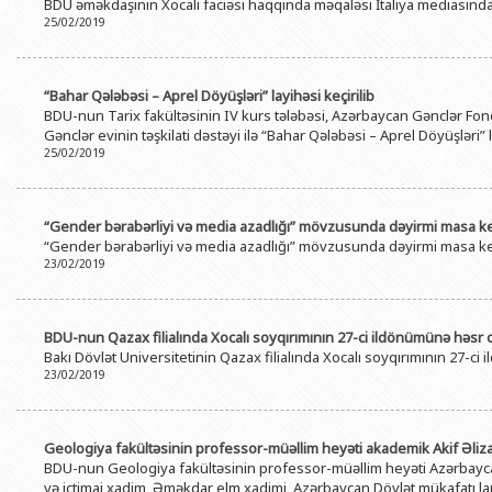
BDU əməkdaşının Xocalı faciəsi haqqında məqaləsi İtaliya mediasınd
25/02/2019
“Bahar Qələbəsi – Aprel Döyüşləri” layihəsi keçirilib
BDU-nun Tarix fakültəsinin IV kurs tələbəsi, Azərbaycan Gənclər F
Gənclər evinin təşkilati dəstəyi ilə “Bahar Qələbəsi – Aprel Döyüşləri” 
25/02/2019
“Gender bərabərliyi və media azadlığı” mövzusunda dəyirmi masa keç
“Gender bərabərliyi və media azadlığı” mövzusunda dəyirmi masa keç
23/02/2019
BDU-nun Qazax filialında Xocalı soyqırımının 27-ci ildönümünə həsr o
Bakı Dövlət Universitetinin Qazax filialında Xocalı soyqırımının 27-ci
23/02/2019
Geologiya fakültəsinin professor-müəllim heyəti akademik Akif Əliza
BDU-nun Geologiya fakültəsinin professor-müəllim heyəti Azərbayca
və ictimai xadim, Əməkdar elm xadimi, Azərbaycan Dövlət mükafatı laure