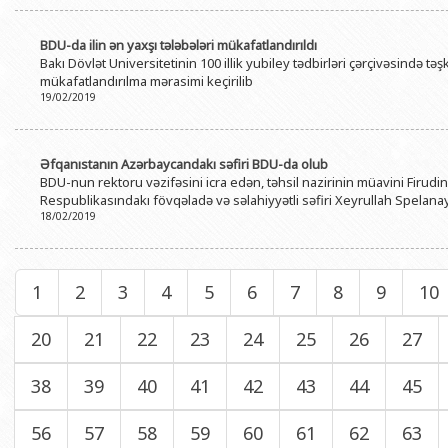
BDU-da ilin ən yaxşı tələbələri mükafatlandırıldı
Bakı Dövlət Universitetinin 100 illik yubiley tədbirləri çərçivəsində təş
mükafatlandırılma mərasimi keçirilib
19/02/2019
Əfqanıstanın Azərbaycandakı səfiri BDU-da olub
BDU-nun rektoru vəzifəsini icra edən, təhsil nazirinin müavini Firu
Respublikasındakı fövqəladə və səlahiyyətli səfiri Xeyrullah Spelan
18/02/2019
1
2
3
4
5
6
7
8
9
10
20
21
22
23
24
25
26
27
38
39
40
41
42
43
44
45
56
57
58
59
60
61
62
63