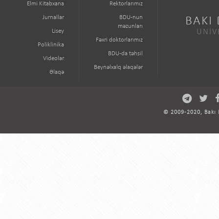
Elmi Kitabxana
Rektorlarımız
Jurnallar
BDU-nun
BAKI
məzunları
Lisey
UNİV
Fəxri doktorlarımız
Poliklinika
BDU-da təhsil
Videolar
Beynəlxalq əlaqələr
Əlaqə
© 2009-2020, Bakı D