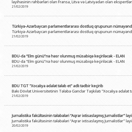
layihəsinin rəhbərləri olan Fransa, Litva və Latviyadan olan ekspertlə
21/02/2019
Türkiyə-Azərbaycan parlamentlərarası dostluq qrupunun nümayəndələ
Türkiyə-Azərbaycan parlamentlərarası dostluq qrupunun nümayəndələ
21/02/2019
BDU-da “Elm günü”nə həsr olunmuş müsabiqə keçiriləcək - ELAN
BDU-da “Elm günü”nə həsr olunmuş müsabiqə keçiriləcək - ELAN
21/02/2019
BDU TGT "Xocalıya ədalət tələb et" adlı tədbir keçirib
Bakı Dövlət Universitetinin Tələbə Gənclər Təşkilatı "Xocalıya ədalət tə
21/02/2019
Jurnalistika fakültəsinin tələbələri “Aqrar ixtisaslaşmış Jurnalistlər” lay
Jurnalistika fakültəsinin tələbələri “Aqrar ixtisaslaşmış Jurnalistlər” lay
20/02/2019