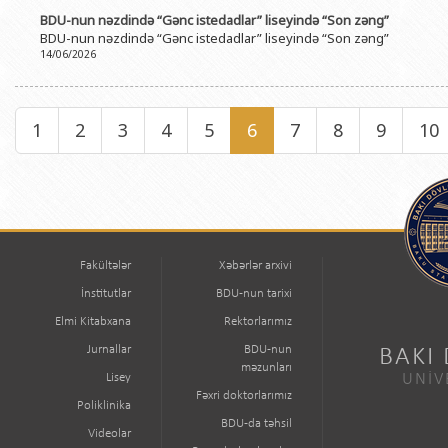
BDU-nun nəzdində “Gənc istedadlar” liseyində “Son zəng”
BDU-nun nəzdində “Gənc istedadlar” liseyində “Son zəng”
14/06/2026
1
2
3
4
5
6
7
8
9
10
Fakültələr
Xəbərlər arxivi
İnstitutlar
BDU-nun tarixi
Elmi Kitabxana
Rektorlarımız
Jurnallar
BDU-nun
BAKI
məzunları
Lisey
UNİV
Fəxri doktorlarımız
Poliklinika
BDU-da təhsil
Videolar