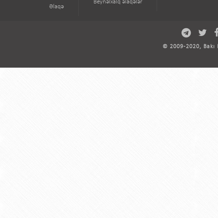
Beynəlxalq əlaqələr
Əlaqə
© 2009-2020, Bakı D