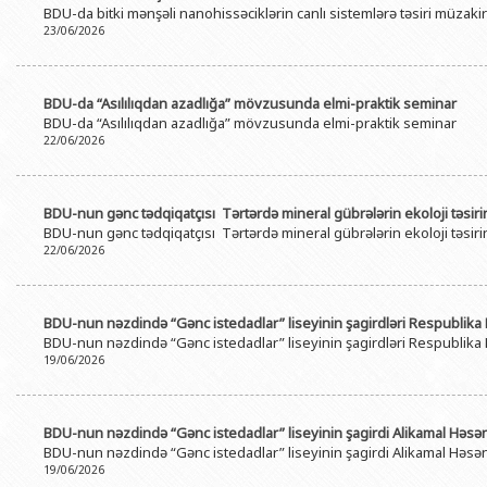
BDU-da bitki mənşəli nanohissəciklərin canlı sistemlərə təsiri müzaki
BDU-nun məzunları
İnsan resursları və hüquq şöbəsi
Geologiya fakültəsi
Azərbay
23/06/2026
Fəxri doktorlarımız
Sənədlər və Müraciətlərlə iş şöbəs
Filologiya fakültəsi
Azərbay
Şəxsi
BDU-da təhsil
Maliyyə və təminat Departamenti
Tarix fakültəsi
BDU-da “Asılılıqdan azadlığa” mövzusunda elmi-praktik seminar
Azərbay
BDU-da “Asılılıqdan azadlığa” mövzusunda elmi-praktik seminar
BDU-da tədris olunan ixtisaslar
Keyfiyyətin təminatı, monitorinq 
Beynəlxalq münasibət
22/06/2026
Azərbay
Universitet tarixinin ən mühüm hadisələri
Psixoloji Yardım Sektoru
Hüquq fakültəsi
Publik 
Mədəniyyət-yaradıcılıq Mərkəzi
Jurnalistika fakültəsi
BDU-nun gənc tədqiqatçısı Tərtərdə mineral gübrələrin ekoloji təsirin
BDU-nun gənc tədqiqatçısı Tərtərdə mineral gübrələrin ekoloji təsirin
İdman-sağlamlıq Mərkəzi
İnformasiya və sənə
22/06/2026
BDU-nun Nəşr Evi
Şərqşünasliq fakültə
Sosial elmlər və psix
BDU-nun nəzdində “Gənc istedadlar” liseyinin şagirdləri Respublik
BDU-nun nəzdində “Gənc istedadlar” liseyinin şagirdləri Respublik
19/06/2026
BDU-nun nəzdində “Gənc istedadlar” liseyinin şagirdi Alikamal Hə
BDU-nun nəzdində “Gənc istedadlar” liseyinin şagirdi Alikamal Hə
19/06/2026