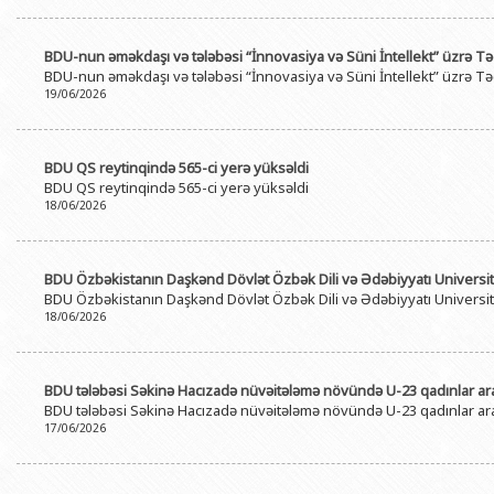
BDU-nun əməkdaşı və tələbəsi “İnnovasiya və Süni İntellekt” üzrə T
BDU-nun əməkdaşı və tələbəsi “İnnovasiya və Süni İntellekt” üzrə T
19/06/2026
BDU QS reytinqində 565-ci yerə yüksəldi
BDU QS reytinqində 565-ci yerə yüksəldi
18/06/2026
BDU Özbəkistanın Daşkənd Dövlət Özbək Dili və Ədəbiyyatı Universi
BDU Özbəkistanın Daşkənd Dövlət Özbək Dili və Ədəbiyyatı Universi
18/06/2026
BDU tələbəsi Səkinə Hacızadə nüvəitələmə növündə U-23 qadınlar ar
BDU tələbəsi Səkinə Hacızadə nüvəitələmə növündə U-23 qadınlar ar
17/06/2026