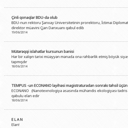
Çinli qonaqlar BDU-da olub
BDU-nun rektoru Şanxay Universitetinin prorektoru, İctimai Diplomati
direktor müavini Çjan Danxuanı qəbul edib
19/06/2014
Mütərəqqi islahatlar kursunun banisi
Hər bir xalqın tarixi müəyyən mənada ona rəhbərlik etmiş böyük siyasi
tapmışdır
18/06/2014
TEMPUS -un ECONANO layihəsi magistraturadan sonrakı təhsil üçün t
ECONANO (Nanotexnologiya əsasında mühəndis ekologiyası tədris p
qəbulu elan edir
18/06/2014
E L A N
Elan!