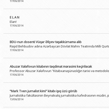
17/06/2014
E L A N
Elan!
17/06/2014
BDU-nun dosenti Vüqar Əliyev təşəkkürnamə alıb
Rəşid Behbudov adına Azərbaycan Dövlət Mahnı Teatrında Milli Qurtu
17/06/2014
Abuzər Xələfovun kitabının təqdimat mərasimi keçiriləcək
Professor Abuzər Xələfovun "Kitabxanaşünaslığın tarixi və metodologi
17/06/2014
“Mark Tven jurnalist kimi” kitabı işıq üzü görüb
Jurnalistika fakültəsinin Beynəlxalq jurnalistika kafedrasının müdiri,
13/06/2014