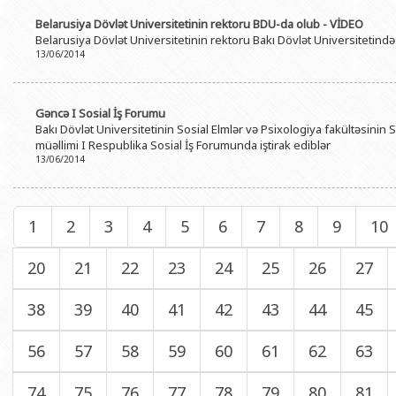
Belarusiya Dövlət Universitetinin rektoru BDU-da olub - VİDEO
Belarusiya Dövlət Universitetinin rektoru Bakı Dövlət Universitetində
13/06/2014
Gəncə I Sosial İş Forumu
Bakı Dövlət Universitetinin Sosial Elmlər və Psixologiya fakültəsinin S
müəllimi I Respublika Sosial İş Forumunda iştirak ediblər
13/06/2014
1
2
3
4
5
6
7
8
9
10
20
21
22
23
24
25
26
27
38
39
40
41
42
43
44
45
56
57
58
59
60
61
62
63
74
75
76
77
78
79
80
81