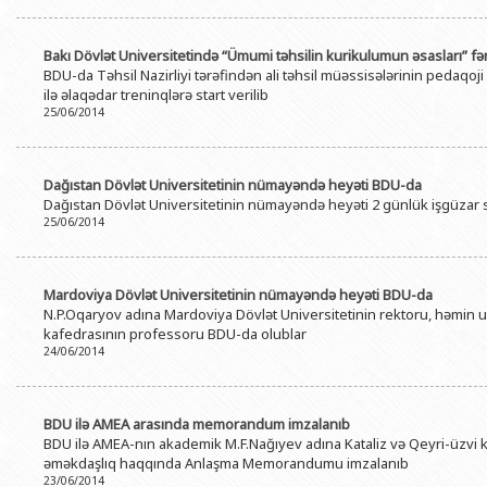
Bakı Dövlət Universitetində “Ümumi təhsilin kurikulumun əsasları” fənn
BDU-da Təhsil Nazirliyi tərəfindən ali təhsil müəssisələrinin pedaqoji 
ilə əlaqədar treninqlərə start verilib
25/06/2014
Dağıstan Dövlət Universitetinin nümayəndə heyəti BDU-da
Dağıstan Dövlət Universitetinin nümayəndə heyəti 2 günlük işgüzar 
25/06/2014
Mardoviya Dövlət Universitetinin nümayəndə heyəti BDU-da
N.P.Oqaryov adına Mardoviya Dövlət Universitetinin rektoru, həmin u
kafedrasının professoru BDU-da olublar
24/06/2014
BDU ilə AMEA arasında memorandum imzalanıb
BDU ilə AMEA-nın akademik M.F.Nağıyev adına Kataliz və Qeyri-üzvi ki
əməkdaşlıq haqqında Anlaşma Memorandumu imzalanıb
23/06/2014