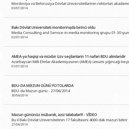
Mordoviya və Belorusiya Dövlət Universitetlərinin rektorları akad
BDU-nun məzunları
İnsan resursları və hüquq şöbəsi
Geologiya fakültəsi
Azərbay
03/07/2014
Fəxri doktorlarımız
Sənədlər və Müraciətlərlə iş şöbəs
Filologiya fakültəsi
Azərbay
Şəxsi
BDU-da təhsil
Maliyyə və təminat Departamenti
Tarix fakültəsi
Bakı Dövlət Universiteti monitorinqdə birinci oldu
Azərbay
Media Consulting and Service-in media monitorinq qrupu 01-30 iyun
BDU-da tədris olunan ixtisaslar
Keyfiyyətin təminatı, monitorinq 
Beynəlxalq münasibət
02/07/2014
Azərbay
Universitet tarixinin ən mühüm hadisələri
Psixoloji Yardım Sektoru
Hüquq fakültəsi
Publik 
Mədəniyyət-yaradıcılıq Mərkəzi
Jurnalistika fakültəsi
AMEA-ya həqiqi və müxbir üzv seçilənlərin 11 nəfəri BDU alimləridir
Azərbaycan Milli Elmlər Akademiyasının (AMEA) ümumi yığıncağı keçir
İdman-sağlamlıq Mərkəzi
İnformasiya və sənə
01/07/2014
BDU-nun Nəşr Evi
Şərqşünasliq fakültə
Sosial elmlər və psix
BDU-DA MƏZUN GÜNÜ FOTOLARDA
BDU-da Məzun günü - 27/06/2014
30/06/2014
Məzun gününüz mübarək, əziz tələbələr!!! - VİDEO
Bu il Bakı Dövlət Universitetinin 17 fakültəsini 4000-dək məzun bitirir
27/06/2014