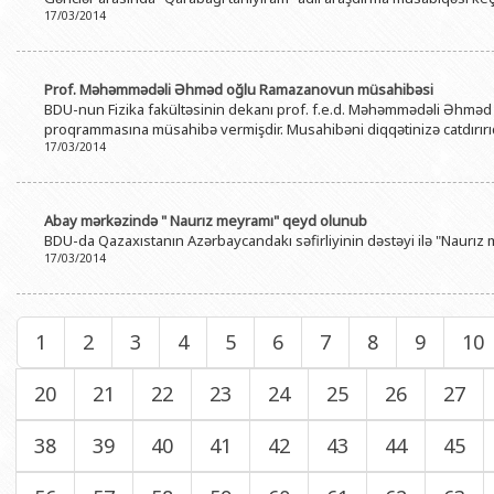
17/03/2014
Prof. Məhəmmədəli Əhməd oğlu Ramazanovun müsahibəsi
BDU-nun Fizika fakültəsinin dekanı prof. f.e.d. Məhəmmədəli Əhmə
proqrammasına müsahibə vermişdir. Musahibəni diqqətinizə catdırırı
17/03/2014
Abay mərkəzində " Naurız meyramı" qeyd olunub
BDU-da Qazaxıstanın Azərbaycandakı səfirliyinin dəstəyi ilə "Naurı
17/03/2014
1
2
3
4
5
6
7
8
9
10
20
21
22
23
24
25
26
27
38
39
40
41
42
43
44
45