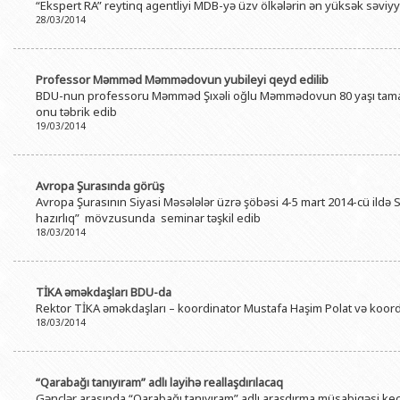
“Ekspert RA” reytinq agentliyi MDB-yə üzv ölkələrin ən yüksək səviyyəl
28/03/2014
Professor Məmməd Məmmədovun yubileyi qeyd edilib
BDU-nun professoru Məmməd Şıxəli oğlu Məmmədovun 80 yaşı tamam
onu təbrik edib
19/03/2014
Avropa Şurasında görüş
Avropa Şurasının Siyasi Məsələlər üzrə şöbəsi 4-5 mart 2014-cü ildə 
hazırlıq” mövzusunda seminar təşkil edib
18/03/2014
TİKA əməkdaşları BDU-da
Rektor TİKA əməkdaşları – koordinator Mustafa Haşim Polat və koordin
18/03/2014
“Qarabağı tanıyıram” adlı layihə reallaşdırılacaq
Gənclər arasında “Qarabağı tanıyıram” adlı araşdırma müsabiqəsi keçi