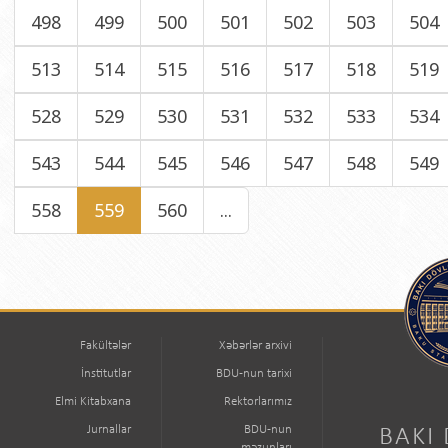
498
499
500
501
502
503
504
513
514
515
516
517
518
519
528
529
530
531
532
533
534
543
544
545
546
547
548
549
558
559
560
...
Fakültələr
Xəbərlər arxivi
İnstitutlar
BDU-nun tarixi
Elmi Kitabxana
Rektorlarımız
Jurnallar
BDU-nun
BAKI
məzunları