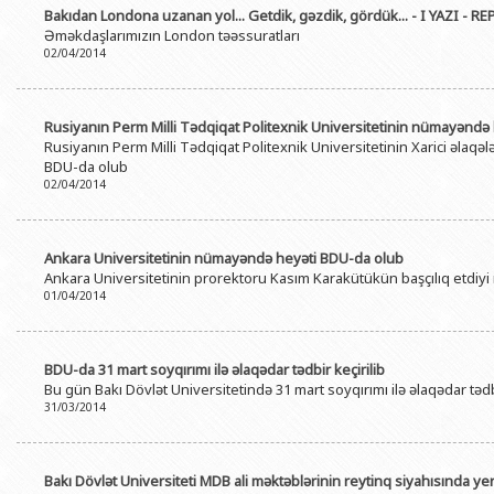
Bakıdan Londona uzanan yol... Getdik, gəzdik, gördük... - I YAZI - R
Əməkdaşlarımızın London təəssuratları
02/04/2014
Rusiyanın Perm Milli Tədqiqat Politexnik Universitetinin nümayəndə
Rusiyanın Perm Milli Tədqiqat Politexnik Universitetinin Xarici əlaq
BDU-da olub
02/04/2014
Ankara Universitetinin nümayəndə heyəti BDU-da olub
Ankara Universitetinin prorektoru Kasım Karakütükün başçılıq etdi
01/04/2014
BDU-da 31 mart soyqırımı ilə əlaqədar tədbir keçirilib
Bu gün Bakı Dövlət Universitetində 31 mart soyqırımı ilə əlaqədar tədbi
31/03/2014
Bakı Dövlət Universiteti MDB ali məktəblərinin reytinq siyahısında ye