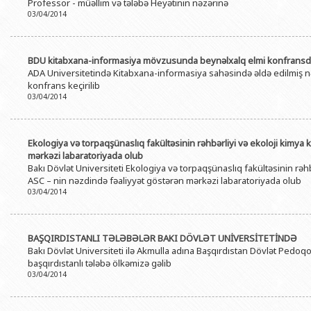
Professor - müəllim və tələbə Heyətinin nəzərinə
03/04/2014
BDU kitabxana-informasiya mövzusunda beynəlxalq elmi konfransda 
ADA Universitetində Kitabxana-informasiya sahəsində əldə edilmiş nəz
konfrans keçirilib
03/04/2014
Ekologiya və torpaqşünaslıq fakültəsinin rəhbərliyi və ekoloji kimya
mərkəzi labaratoriyada olub
Bakı Dövlət Universiteti Ekologiya və torpaqşünaslıq fakültəsinin rəh
ASC – nin nəzdində fəaliyyət göstərən mərkəzi labaratoriyada olub
03/04/2014
BAŞQIRDISTANLI TƏLƏBƏLƏR BAKI DÖVLƏT UNİVERSİTETİNDƏ
Bakı Dövlət Universiteti ilə Akmulla adına Başqırdıstan Dövlət Pedoqoj
başqırdıstanlı tələbə ölkəmizə gəlib
03/04/2014