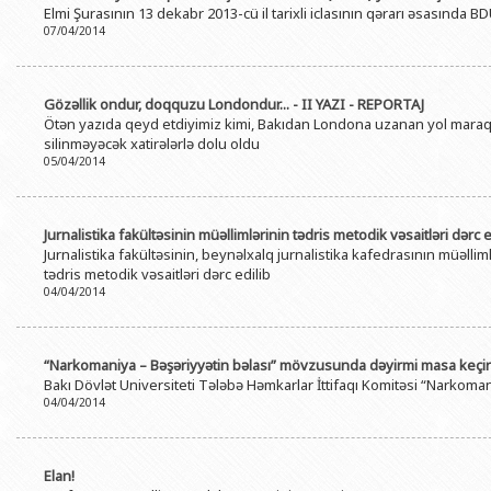
Elmi Şurasının 13 dekabr 2013-cü il tarixli iclasının qərarı əsasında 
BDU-nun məzunları
İnsan resursları və hüquq şöbəsi
Geologiya fakültəsi
Azərbay
07/04/2014
Fəxri doktorlarımız
Sənədlər və Müraciətlərlə iş şöbəs
Filologiya fakültəsi
Azərbay
Şəxsi
BDU-da təhsil
Maliyyə və təminat Departamenti
Tarix fakültəsi
Gözəllik ondur, doqquzu Londondur... - II YAZI - REPORTAJ
Azərbay
Ötən yazıda qeyd etdiyimiz kimi, Bakıdan Londona uzanan yol maraqlı
BDU-da tədris olunan ixtisaslar
Keyfiyyətin təminatı, monitorinq 
Beynəlxalq münasibət
silinməyəcək xatirələrlə dolu oldu
Azərbay
Universitet tarixinin ən mühüm hadisələri
05/04/2014
Psixoloji Yardım Sektoru
Hüquq fakültəsi
Publik 
Mədəniyyət-yaradıcılıq Mərkəzi
Jurnalistika fakültəsi
Jurnalistika fakültəsinin müəllimlərinin tədris metodik vəsaitləri dərc e
İdman-sağlamlıq Mərkəzi
İnformasiya və sənə
Jurnalistika fakültəsinin, beynəlxalq jurnalistika kafedrasının müəl
tədris metodik vəsaitləri dərc edilib
BDU-nun Nəşr Evi
Şərqşünasliq fakültə
04/04/2014
Sosial elmlər və psix
“Narkomaniya – Bəşəriyyətin bəlası” mövzusunda dəyirmi masa keçiri
Bakı Dövlət Universiteti Tələbə Həmkarlar İttifaqı Komitəsi “Narkoma
04/04/2014
Elan!