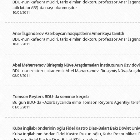
BDU-nun kafedra müdiri, tarix elmləri doktoru professor Anar İsgənd
adlı kitabı ABŞ-da nəşr olunmuşdur.
10/06/2011
Anar İsgəndərov Azərbaycan həqiqətlərini Amerikaya tanıtdı
BDU-nun kafedra müdiri, tarix elmləri doktoru professor Anar İsgənd
10/06/2011
Abel Məhərrəmov Birləşmiş Nüvə Araşdırmaları İnstitutunun üzv dövl
BDU-nun rektoru, akademik Abel Məhərrəmov Birləşmiş Nüvə Araşdırm
08/06/2011
Tomson Reyters BDU-da seminar keçirib
Bu gün BDU-da «Azərbaycanda elmə Tomson Reyters Agentliyi tərəfi
01/06/2011
Kuba inqilabı öndərinin oğlu Fidel Kastro Dias-Balart Bakı Dövlət Uni
Kuba inqilabının öndəri Fidel Kastro Ruzun oğlu, Kuba Respublikası Dö
doktoru Fidel Kastro Dias-Balart BDU-da olub.