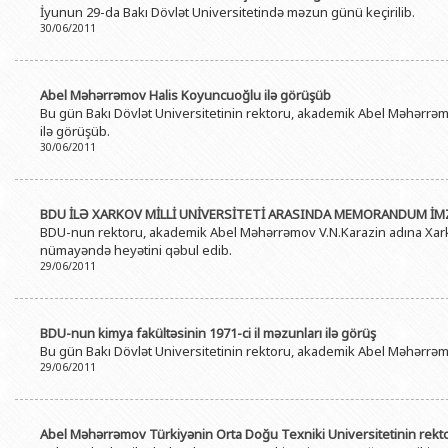
İyunun 29-da Bakı Dövlət Universitetində məzun günü keçirilib.
BDU-nun məzunları
İnsan resursları və hüquq şöbəsi
Geologiya fakültəsi
Azərbay
30/06/2011
Fəxri doktorlarımız
Sənədlər və Müraciətlərlə iş şöbəs
Filologiya fakültəsi
Azərbay
Şəxsi
BDU-da təhsil
Maliyyə və təminat Departamenti
Tarix fakültəsi
Abel Məhərrəmov Halis Koyuncuoğlu ilə görüşüb
Azərbay
Bu gün Bakı Dövlət Universitetinin rektoru, akademik Abel Məhərrəmo
BDU-da tədris olunan ixtisaslar
Keyfiyyətin təminatı, monitorinq 
Beynəlxalq münasibət
ilə görüşüb.
Azərbay
Universitet tarixinin ən mühüm hadisələri
30/06/2011
Psixoloji Yardım Sektoru
Hüquq fakültəsi
Publik 
Mədəniyyət-yaradıcılıq Mərkəzi
Jurnalistika fakültəsi
BDU İLƏ XARKOV MİLLİ UNİVERSİTETİ ARASINDA MEMORANDUM İM
İdman-sağlamlıq Mərkəzi
İnformasiya və sənə
BDU-nun rektoru, akademik Abel Məhərrəmov V.N.Karazin adına Xarkov 
nümayəndə heyətini qəbul edib.
BDU-nun Nəşr Evi
Şərqşünasliq fakültə
29/06/2011
Sosial elmlər və psix
BDU-nun kimya fakültəsinin 1971-ci il məzunları ilə görüş
Bu gün Bakı Dövlət Universitetinin rektoru, akademik Abel Məhərrəmov
29/06/2011
Abel Məhərrəmov Türkiyənin Orta Doğu Texniki Universitetinin rekt