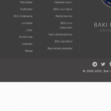
Fakültələr
Xəbərlər arxivi
İnstitutlar
BDU-nun tarixi
Elmi Kitabxana
Rektorlarımız
Jurnallar
BDU-nun
BAKI
məzunları
Lisey
UNİV
Fəxri doktorlarımız
Poliklinika
BDU-da təhsil
Videolar
Beynəlxalq əlaqələr
Əlaqə
© 2009-2020, Bakı D