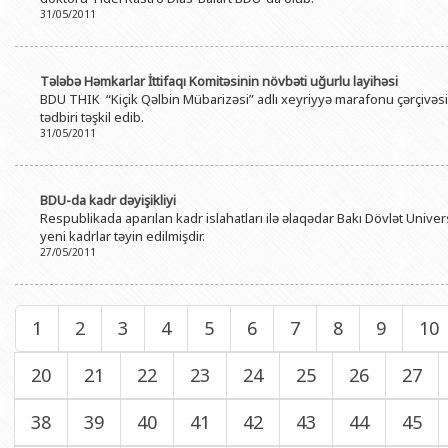
31/05/2011
Tələbə Həmkarlar İttifaqı Komitəsinin növbəti uğurlu layihəsi
BDU THIK “Kiçik Qəlbin Mübarizəsi” adlı xeyriyyə marafonu çərçivəs
tədbiri təşkil edib.
31/05/2011
BDU-da kadr dəyişikliyi
Respublikada aparılan kadr islahatları ilə əlaqədar Bakı Dövlət Univer
yeni kadrlar təyin edilmişdir.
27/05/2011
1
2
3
4
5
6
7
8
9
10
20
21
22
23
24
25
26
27
38
39
40
41
42
43
44
45