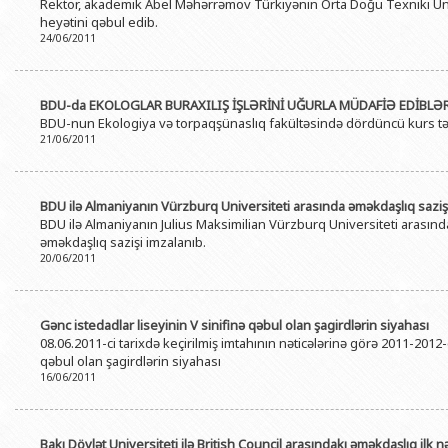
Rektor, akademik Abel Məhərrəmov Türkiyənin Orta Doğu Texniki Uni
heyətini qəbul edib.
24/06/2011
BDU-da EKOLOGLAR BURAXILIŞ İŞLƏRİNİ UĞURLA MÜDAFİƏ EDİBLƏ
BDU-nun Ekologiya və torpaqşünaslıq fakültəsində dördüncü kurs tələbə
21/06/2011
BDU ilə Almaniyanın Vürzburq Universiteti arasında əməkdaşlıq saziş
BDU ilə Almaniyanın Julius Maksimilian Vürzburq Universiteti arasın
əməkdaşlıq sazişi imzalanıb.
20/06/2011
Gənc istedadlar liseyinin V sinifinə qəbul olan şagirdlərin siyahası
08.06.2011-ci tarixdə keçirilmiş imtahının nəticələrinə görə 2011-2012-
qəbul olan şagirdlərin siyahası
16/06/2011
Bakı Dövlət Universiteti ilə British Council arasındakı əməkdaşlıq ilk nə