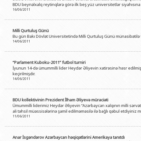
BDU beynəlxalq reytinqlərə görə ilk beş yüz universitetlər siyahısın
16/06/2011
Milli Qurtuluş Günü
Bu gün Bakı Dövlət Universitetində Milli Qurtuluş Günü münasibətilə tə
14/06/2011
“Parlament Kuboku-2011” futbol turniri
İyunun 14-də ümummilli lider Heydər Əliyevin xatirəsinə həsr edilmiş
keçirilmişdir.
14/06/2011
BDU kollektivinin Prezident İlham Əliyevə müraciəti
Ümummilli liderimiz Heydər Əliyevin “Azərbaycan xalqının milli sərvəti
ali təhsil müəssisələrinə şamil edilməməsilə ilə bağlı qəbul etdiyiniz 
11/06/2011
Anar İsgəndərov Azərbaycan həqiqətlərini Amerikaya tanıtdı