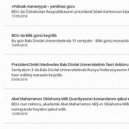
«Yüksək mənəviyyat – yenilməz güc»
BDU-da Özbəkistan Respublikasının prezidenti İslam Kərimovun kitab
17/09/2010
BDU-da Bilik günü keçirilib
Bu gün Bakı Dövlət Universitetində 15 sentyabr - Bilik günü münasibəti
15/09/2010
Prezident Dmitri Medvedev Bakı Dövlət Universitetinin fəxri doktoru
Sentyabrın 3-də Bakı Dövlət Universitetində Rusiya Federasiyasının
həsr edilmiş mərasim keçirilib.
03/09/2010
Abel Məhərrəmov Oklahoma Milli Qvardiyasının komandanını qəbul 
BDU-nun rektoru, akademik Abel Məhərrəmov ABŞ-ın Oklahoma Milli Q
nümayəndə heyətini qəbul edib.
12/08/2010