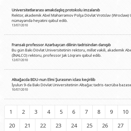
Universitetlərarası əməkdaşlıq protokolu imzalanıb
Rektor, akademik Abel Məhərrəmov Polşa Dövlət Vrotslav (Wroclaw) Un
nümayəndə heyətini qəbul edib.
13/07/2010
Fransalı professor Azərbaycan dilinin tədrisindən danışıb
Bu gün Bakı Dövlət Universitetinin rektoru, millət vəkili, akademik A
(İNALСO) rektoru, professor Jak Löqranı qəbul edib.
12/07/2010
Altıağacda BDU-nun Elmi Şurasının iclası keçirilib
İyulun 9-da Bakı Dövlət Universitetinin Altıağac tədris-təcrübə bazası
10/07/2010
1
2
3
4
5
6
7
8
9
10
20
21
22
23
24
25
26
27