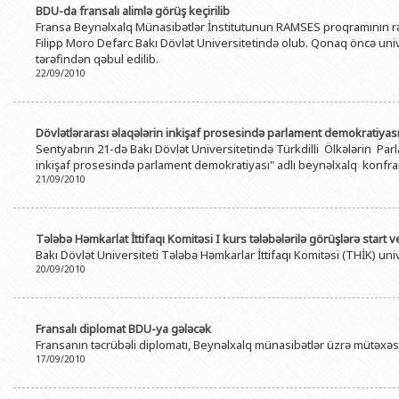
BDU-da fransalı alimlə görüş keçirilib
BDU-nun məzunları
İnsan resursları və hüquq şöbəsi
Geologiya fakültəsi
Azərbay
Fransa Beynəlxalq Münasibətlər İnstitutunun RAMSES proqramının rəhb
Fəxri doktorlarımız
Sənədlər və Müraciətlərlə iş şöbəs
Filologiya fakültəsi
Filipp Moro Defarc Bakı Dövlət Universitetində olub. Qonaq öncə uni
Azərbay
tərəfindən qəbul edilib.
Şəxsi
BDU-da təhsil
Maliyyə və təminat Departamenti
Tarix fakültəsi
22/09/2010
Azərbay
BDU-da tədris olunan ixtisaslar
Keyfiyyətin təminatı, monitorinq 
Beynəlxalq münasibət
Azərbay
Universitet tarixinin ən mühüm hadisələri
Dövlətlərarası əlaqələrin inkişaf prosesində parlament demokratiyas
Psixoloji Yardım Sektoru
Hüquq fakültəsi
Publik 
Sentyabrın 21-də Bakı Dövlət Universitetində Türkdilli Ölkələrin Par
Mədəniyyət-yaradıcılıq Mərkəzi
Jurnalistika fakültəsi
inkişaf prosesində parlament demokratiyası" adlı beynəlxalq konfrans
21/09/2010
İdman-sağlamlıq Mərkəzi
İnformasiya və sənə
BDU-nun Nəşr Evi
Şərqşünasliq fakültə
Tələbə Həmkarlat İttifaqı Komitəsi I kurs tələbələrilə görüşlərə start v
Sosial elmlər və psix
Bakı Dövlət Universiteti Tələbə Həmkarlar İttifaqı Komitəsi (THİK) unive
20/09/2010
Fransalı diplomat BDU-ya gələcək
Fransanın təcrübəli diplomatı, Beynəlxalq münasibətlər üzrə mütəxəs
17/09/2010