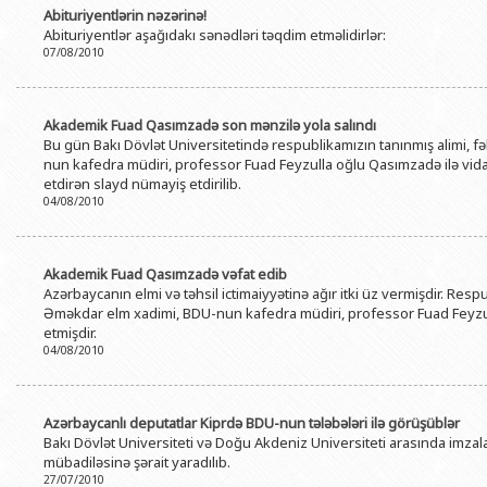
Abituriyentlərin nəzərinə!
Abituriyentlər aşağıdakı sənədləri təqdim etməlidirlər:
07/08/2010
Akademik Fuad Qasımzadə son mənzilə yola salındı
Bu gün Bakı Dövlət Universitetində respublikamızın tanınmış alimi, 
nun kafedra müdiri, professor Fuad Feyzulla oğlu Qasımzadə ilə vida
etdirən slayd nümayiş etdirilib.
04/08/2010
Akademik Fuad Qasımzadə vəfat edib
Azərbaycanın elmi və təhsil ictimaiyyətinə ağır itki üz vermişdir. Res
Əməkdar elm xadimi, BDU-nun kafedra müdiri, professor Fuad Feyzul
etmişdir.
04/08/2010
Azərbaycanlı deputatlar Kiprdə BDU-nun tələbələri ilə görüşüblər
Bakı Dövlət Universiteti və Doğu Akdeniz Universiteti arasında im
mübadiləsinə şərait yaradılıb.
27/07/2010